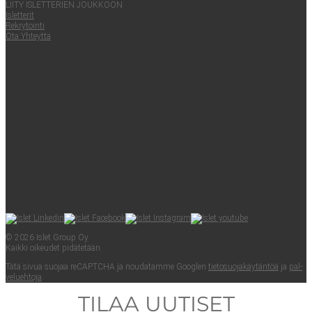
LII­TY ISLET­TE­RIEN JOUKKOON
Islet­te­rit
Rek­ry­toin­ti
Ota Yhteyt­tä
© 2026 Islet Group Oy
Kaik­ki oikeu­det pidätetään.
Tätä sivua suo­jaa reCAPTC­HA ja nou­da­tam­me Googlen
tie­to­suo­ja­käy­tän­töä
ja
pal­
ve­lueh­to­ja
.
TILAA UUTISET