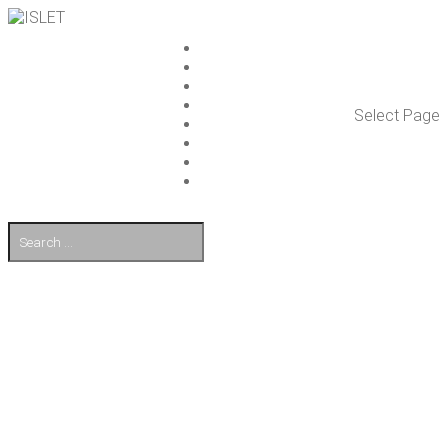
ISLET GROUP
PAL­VE­LUT
REFE­RENS­SIT
AJAN­KOH­TAIS­TA
Select Page
TULE TÖI­HIN
KUMP­PA­NIT
OTA YHTEYT­TÄ
EN