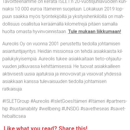
Tavoit­tee­nam­me on kerä­tä ISLET:n 20-vuo­tis­juh­la­vuo­den kun­
niak­si 10 000 euroa Itä­me­ren suo­je­luun. Loka­kuun 2019 lop­
puun saak­ka myös työn­te­ki­jöil­lä ja yksi­tyis­hen­ki­löil­lä on mah­
dol­li­suus osal­lis­tua kerää­mäl­lä kilo­met­re­jä pitäen samal­la
huol­ta omas­ta hyvin­voin­nis­taan.
Tule mukaan liikkumaan!
Aureo­lis Oy on vuon­na 2001 perus­tet­tu tie­dol­la joh­ta­mi­sen
asian­tun­ti­jay­ri­tys. Hei­dän mis­sion­sa on teh­dä asiak­kais­ta kil­
pai­lu­ky­kyi­sem­piä. Aureo­lis tukee asiak­kai­taan tie­to-ohjau­tu­
vuu­den jat­ku­vas­sa kehit­tä­mi­ses­sä. He tuo­vat asiak­kail­leen
aktii­vi­ses­ti uusia aja­tuk­sia ja inno­voi­vat ja visioi­vat yhdes­sä
asiak­kaan kans­sa tule­vai­suu­den tie­dol­la joh­ta­mi­sen
ratkaisuja.
#ISLETGroup #Aureo­lis #Islet­Goe­sI­tä­me­ri #Itä­me­ri #part­ners­
hip #sus­tai­na­bi­li­ty #well­being #UNSDG #savet­he­seas #savet­
he­bal­tic­sea
Like what you read? Sha­re this!