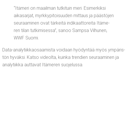
“Itä­me­ri on maa­il­man tut­ki­tuin meri. Esi­mer­kik­si
aika­sar­jat, myrk­ky­pi­toi­suu­den mit­taus ja pääs­tö­jen
seu­raa­mi­nen ovat tär­kei­tä indi­kaat­to­rei­ta Itä­me­
ren tilan tut­ki­mi­ses­sa”, sanoo Samp­sa Vil­hu­nen,
WWF Suomi.
Data-ana­ly­tiik­kao­saa­mis­ta voi­daan hyö­dyn­tää myös ympä­ris­
tön hyväk­si. Kat­so videol­ta, kuin­ka tren­dien seu­raa­mi­nen ja
ana­ly­tiik­ka aut­ta­vat Itä­me­ren suojelussa.