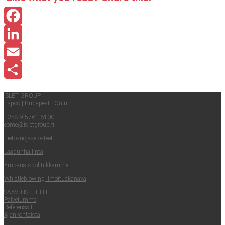
Facebook
LinkedIn
Email
Share
ISLET GROUP
Espoo
|
Buda­pest
|
Oulu
+358 9 5761 6100
come@​isletgroup.​fi
Tie­to­suo­ja­se­los­teet
Laa­dun­hal­lin­ta
Ympä­ris­tö­po­li­tiik­kam­me
Whist­le­blowing ilmoituskanava
SAA­VU ISLETILLE
Pal­ve­lum­me
Refe­rens­sit
Ajan­koh­tais­ta