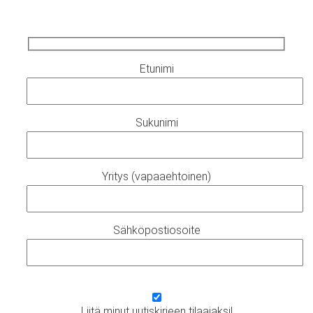
Etunimi
Sukunimi
Yritys (vapaaehtoinen)
Sähköpostiosoite
Liitä minut uutiskirjeen tilaajaksi!