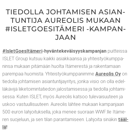
TIE­DOL­LA JOH­TA­MI­SEN ASIAN­
TUN­TI­JA AUREO­LIS MUKAAN
#ISLET­GOE­SI­TÄ­ME­RI ‑KAM­PAN­
JAAN
#Islet­Goe­sI­tä­me­ri
-hyvän­te­ke­väi­syys­kam­pan­jan
puit­teis­sa
ISLET Group kut­suu kaik­ki asiak­kaan­sa ja yhteis­työ­kump­pa­
nin­sa mukaan pitä­mään huol­ta Itä­me­res­tä ja raken­ta­maan
parem­paa huo­mis­ta. Yhteis­työ­kump­pa­nim­me
Aureo­lis Oy
on
tie­dol­la joh­ta­mi­sen asian­tun­ti­jay­ri­tys, jon­ka visio on olla edel­
lä­kä­vi­jä lii­ke­toi­min­ta­tie­don jalos­ta­mi­ses­sa ja tie­dol­la joh­ta­mi­
ses­sa. Kuten ISLET, myös Aureo­lis kat­soo tule­vai­suu­teen ja
uskoo vas­tuul­li­suu­teen. Aureo­lis läh­tee mukaan kam­pan­jaan
500 euron lah­joi­tuk­sel­la, joka menee suo­raan WWF:lle Itä­me­
ren suo­je­luun, ja sen tilan paran­ta­mi­seen. Lah­joi­ta sinä­kin
tääl­
lä
!