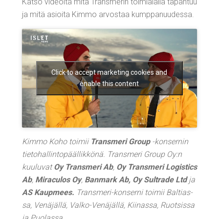
Kat­so videol­ta mitä Trans­me­rin toi­mia­lal­la tapah­tuu
ja mitä asioi­ta Kim­mo arvos­taa kumppanuudessa.
Click to accept marketing cookies and
enable this content
Kim­mo Koho toi­mii
Trans­me­ri Group
-kon­ser­nin
tie­to­hal­lin­to­pääl­lik­kö­nä. Trans­me­ri Group Oy:n
kuu­lu­vat
Oy Trans­me­ri Ab
,
Oy Trans­me­ri Logis­tics
Ab
,
Miracu­los Oy
,
Ban­mark Ab
,
Oy Sult­ra­de Ltd
ja
AS Kaup­mees
.
Trans­me­ri-kon­ser­ni toi­mii Bal­tias­
sa, Venä­jäl­lä, Val­ko-Venä­jäl­lä, Kii­nas­sa, Ruot­sis­sa
ja Puolassa.