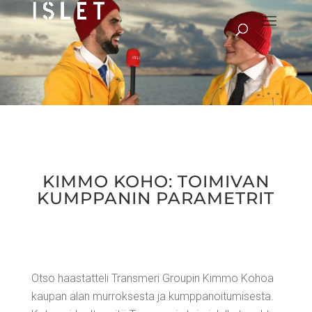
KIM­MO KOHO: TOI­MI­VAN
KUMP­PA­NIN PARAMETRIT
Otso haas­tat­te­li Trans­me­ri Grou­pin Kim­mo Kohoa
kau­pan alan mur­rok­ses­ta ja kump­pa­noi­tu­mi­ses­ta.