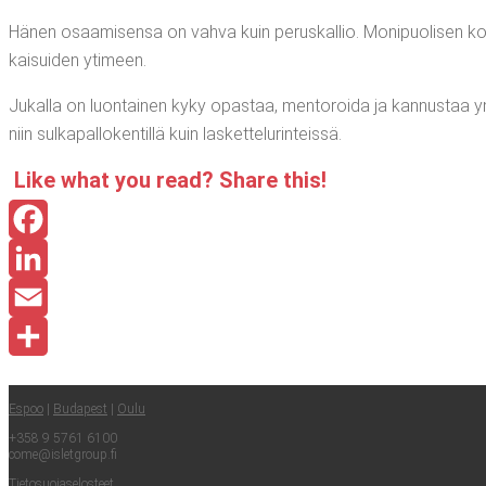
Hänen osaa­mi­sen­sa on vah­va kuin perus­kal­lio. Moni­puo­li­sen kok
kai­sui­den ytimeen.
Jukal­la on luon­tai­nen kyky opas­taa, men­to­roi­da ja kan­nus­taa ympä­r
niin sul­ka­pal­lo­ken­til­lä kuin laskettelurinteissä.
Like what you read? Sha­re this!
Facebook
LinkedIn
Email
Share
Espoo
|
Buda­pest
|
Oulu
+358 9 5761 6100
come@​isletgroup.​fi
Tie­to­suo­ja­se­los­teet