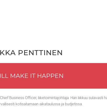
K­KA PENTTINEN
ILL MAKE IT HAPPEN
ef Busi­ness Officer, lii­ke­toi­min­ta­joh­ta­ja. Hän liik­kuu sula­vas­ti 
al­li­ses­ti koti­sa­ta­maan aika­tau­lus­sa ja budjetissa.