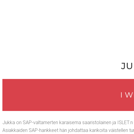
JU
I W
Juk­ka on SAP-val­ta­mer­ten karai­se­ma saa­ris­to­lai­nen ja ISLET:n Chi
Asiak­kai­den SAP-hank­keet hän joh­dat­taa kari­koi­ta väis­tel­len tur­v