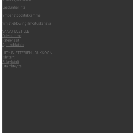
Laa­dun­hal­lin­ta
Ympä­ris­tö­po­li­tiik­kam­me
Whist­le­blowing ilmoituskanava
SAA­VU ISLETILLE
Pal­ve­lum­me
Refe­rens­sit
Ajan­koh­tais­ta
LII­TY ISLET­TE­RIEN JOUKKOON
Islet­te­rit
Rek­ry­toin­ti
Ota Yhteyt­tä