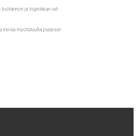
uo­tan­non ja logis­tii­kan rat­
a kerää myö­tä­tuul­ta pur­jei­siin