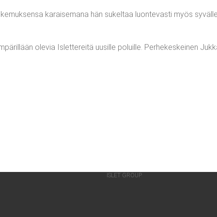
e­muk­sen­sa karai­se­ma­na hän sukel­taa luon­te­vas­ti myös syväl­le t
il­lään ole­via Islet­te­rei­tä uusil­le poluil­le. Per­he­kes­kei­nen Juk­k
ISLET GROUP