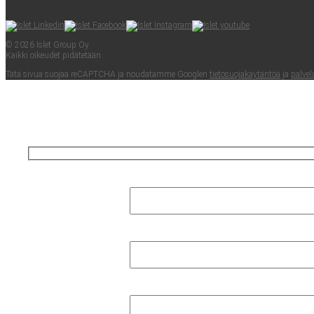
© 2026 Islet Group Oy
Kaik­ki oikeu­det pidätetään.
Tätä sivua suo­jaa reCAPTC­HA ja nou­da­tam­me Googlen
tie­to­suo­ja­käy­tän­töä
ja
pal­ve­l