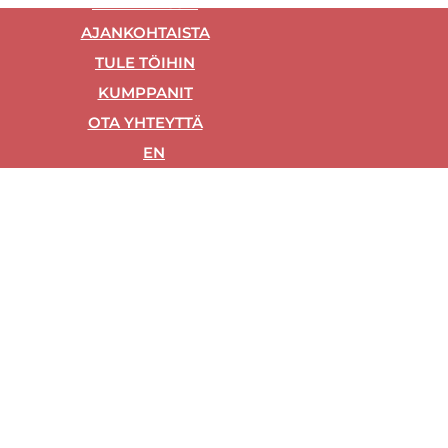
REFE­RENS­SIT
AJAN­KOH­TAIS­TA
TULE TÖI­HIN
KUMP­PA­NIT
OTA YHTEYT­TÄ
EN