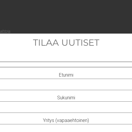
ueh­to­ja
.
TILAA UUTISET
Etunimi
Sukunimi
Yritys (vapaaehtoinen)