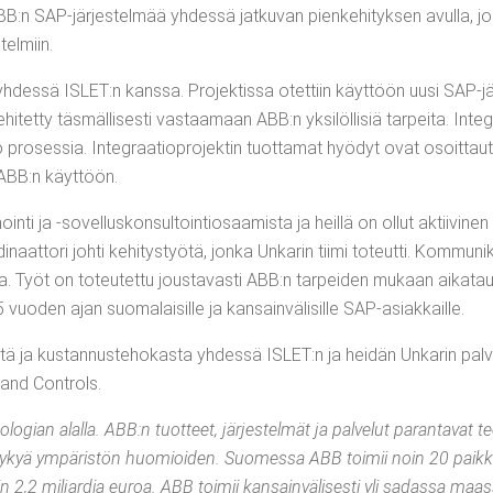
SAP-jär­jes­tel­mää yhdes­sä jat­ku­van pien­ke­hi­tyk­sen avul­la, jol­la 
stelmiin.
yhdes­sä ISLET:n kans­sa. Pro­jek­tis­sa otet­tiin käyt­töön uusi SAP-jär­j
ehi­tet­ty täs­mäl­li­ses­ti vas­taa­maan ABB:n yksi­löl­li­siä tar­pei­ta. Integ
pro­ses­sia. Inte­graa­tio­pro­jek­tin tuot­ta­mat hyö­dyt ovat osoit­tau­tu
­ti ABB:n käyttöön.
in­ti ja ‑sovel­lus­kon­sul­toin­tio­saa­mis­ta ja heil­lä on ollut aktii­vi­n
­naat­to­ri joh­ti kehi­tys­työ­tä, jon­ka Unka­rin tii­mi toteut­ti. Kom­mu­ni
vaa. Työt on toteu­tet­tu jous­ta­vas­ti ABB:n tar­pei­den mukaan aika­tau
5 vuo­den ajan suo­ma­lai­sil­le ja kan­sain­vä­li­sil­le SAP-asiakkaille.
­tä ja kus­tan­nus­te­ho­kas­ta yhdes­sä ISLET:n ja hei­dän Unka­rin pal­v
 and Controls.
o­gian alal­la. ABB:n tuot­teet, jär­jes­tel­mät ja pal­ve­lut paran­ta­vat teo
­lu­ky­kyä ympä­ris­tön huo­mioi­den. Suo­mes­sa ABB toi­mii noin 20 paik­ka­k
2,2 mil­jar­dia euroa. ABB toi­mii kan­sain­vä­li­ses­ti yli sadas­sa maa