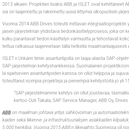
2013 alkaen. Pro­jek­tien lisäk­si ABB ja ISLET ovat kehit­tä­neet ABB:n 
sia on laa­jen­net­tu ja raken­net­tu uusia liit­ty­miä ulko­puo­li­siin järje
Vuon­na 2014 ABB Dri­ves toteut­ti mit­ta­van inte­graa­tio­pro­jek­tin 
jai­sen jär­jes­tel­män yhdis­tä­vä tie­don­kä­sit­te­ly­pro­ses­si, joka on k
kul­ku paran­ta­vat tie­don käsit­te­lyn var­muut­ta ja tehos­ta­vat koko 
tet­tua rat­kai­sua laa­jen­ne­taan täl­lä het­kel­lä maa­il­man­laa­jui­ses
ISLET:n Unka­rin tii­min asian­tun­ti­joil­la on laa­ja-alais­ta SAP-ohjel­mo
SAP-jär­jes­tel­män kehi­tys­hank­keis­sa. Suo­ma­lai­nen pro­jek­ti­koor­di
lä sijait­se­vien asian­tun­ti­joi­den kans­sa on ollut help­poa ja suju­
toteut­ta­nut isom­pia pro­jek­te­ja ja pie­nem­piä kehi­tys­töi­tä jo yli 1
“SAP-jär­jes­tel­mäm­me kehi­tys on ollut jous­ta­vaa, täs­mäl­lis
ker­too Outi Taka­la, SAP Ser­vice Mana­ger, ABB Oy, Dri­ves
ABB
on maa­il­man joh­ta­va yri­tys säh­kö­voi­man ja auto­maa­tio­tek­no­l
kai­den sekä lii­ken­ne- ja infra­struk­tuu­ria­lo­jen asiak­kai­den kil­pai
5 000 hen­ki­löä. Vuon­na 2015 ABB:n lii­ke­vaih­to Suo­mes­sa oli noin 