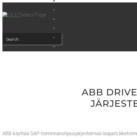
Select Page
ABB DRI­VE
JÄRJEST
ABB käyt­tää SAP-toi­min­na­noh­jaus­jär­jes­tel­mää laa­jas­ti lii­ke­t