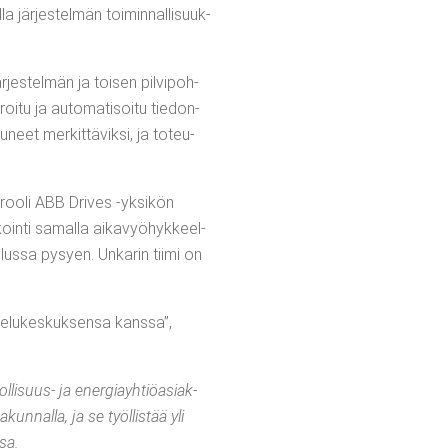
jär­jes­tel­män toi­min­nal­li­suuk­
es­tel­män ja toi­sen pil­vi­poh­
roi­tu ja auto­ma­ti­soi­tu tie­don­
­neet mer­kit­tä­vik­si, ja toteu­
en roo­li ABB Dri­ves ‑yksi­kön
­koin­ti samal­la aika­vyö­hyk­keel­
­lus­sa pysyen. Unka­rin tii­mi on
e­lu­kes­kuk­sen­sa kans­sa”,
l­li­suus- ja ener­giayh­tiö­asiak­
un­nal­la, ja se työl­lis­tää yli
ssa.