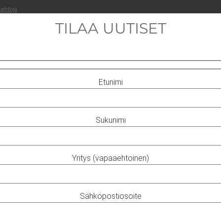
ueh­to­ja
.
TILAA UUTISET
Etunimi
Sukunimi
Yritys (vapaaehtoinen)
Sähköpostiosoite