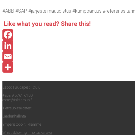
#ABB #SAP #jär­jes­tel­mä­uu­dis­tus #kump­pa­nuus #refe­rens­si­ta­r
Like what you read? Sha­re this!
Facebook
LinkedIn
Email
Share
Espoo
|
Buda­pest
|
Oulu
+358 9 5761 6100
come@​isletgroup.​fi
Tie­to­suo­ja­se­los­teet
Laa­dun­hal­lin­ta
Ympä­ris­tö­po­li­tiik­kam­me
Whist­le­blowing ilmoituskanava