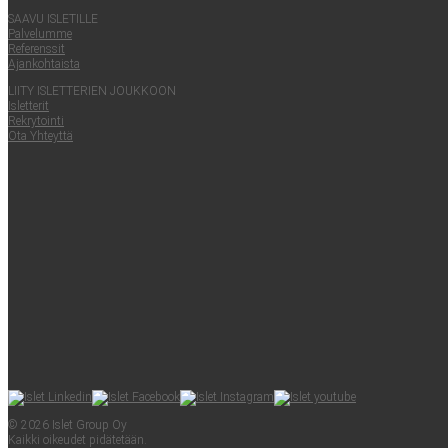
SAA­VU ISLETILLE
Pal­ve­lum­me
Refe­rens­sit
Ajan­koh­tais­ta
LII­TY ISLET­TE­RIEN JOUKKOON
Islet­te­rit
Rek­ry­toin­ti
Ota Yhteyt­tä
© 2026 Islet Group Oy
Kaik­ki oikeu­det pidätetään.