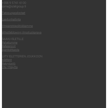
+358 9 5761 6100
come@​isletgroup.​fi
Tie­to­suo­ja­se­los­teet
Laa­dun­hal­lin­ta
Ympä­ris­tö­po­li­tiik­kam­me
Whist­le­blowing ilmoituskanava
SAA­VU ISLETILLE
Pal­ve­lum­me
Refe­rens­sit
Ajan­koh­tais­ta
LII­TY ISLET­TE­RIEN JOUKKOON
Islet­te­rit
Rek­ry­toin­ti
Ota Yhteyt­tä