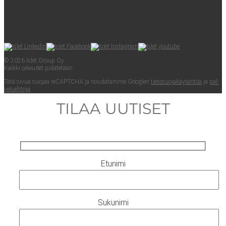
© 2026 Islet Group Oy
Kaik­ki oikeu­det pidätetään.
Tätä sivua suo­jaa reCAPTC­HA ja nou­da­tam­me Googlen
tie­to­suo­ja­käy­tän­töä
ja
pal­
ve­lueh­to­ja
.
TILAA UUTISET
Etunimi
Sukunimi