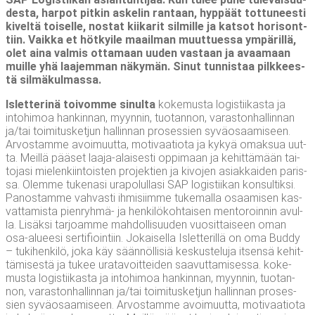
des­ta, har­pot pit­kin aske­lin ran­taan, hyp­päät tot­tu­nees­ti
kivel­tä toi­sel­le, nos­tat kii­ka­rit sil­mil­le ja kat­sot hori­sont­
tiin. Vaik­ka et höt­kyi­le maa­il­man muut­tues­sa ympä­ril­lä,
olet aina val­mis otta­maan uuden vas­taan ja avaa­maan
muil­le yhä laa­jem­man näky­män. Sinut tun­nis­taa pilk­kees­
tä silmäkulmassa.
Islet­te­ri­nä toi­vom­me sinul­ta
koke­mus­ta logis­tii­kas­ta ja
into­hi­moa han­kin­nan, myyn­nin, tuo­tan­non, varas­ton­hal­lin­nan
ja/​tai toi­mi­tus­ket­jun hal­lin­nan pro­ses­sien syvä­osaa­mi­seen.
Arvos­tam­me avoi­muut­ta, moti­vaa­tio­ta ja kykyä omak­sua uut­
ta. Meil­lä pää­set laa­ja-alai­ses­ti oppi­maan ja kehit­tä­mään tai­
to­ja­si mie­len­kiin­tois­ten pro­jek­tien ja kivo­jen asiak­kai­den paris­
sa. Olem­me tuke­na­si ura­po­lul­la­si SAP logis­tii­kan kon­sul­tik­si.
Panos­tam­me vah­vas­ti ihmi­siim­me tuke­mal­la osaa­mi­sen kas­
vat­ta­mis­ta pien­ryh­mä- ja hen­ki­lö­koh­tai­sen men­to­roin­nin avul­
la. Lisäk­si tar­joam­me mah­dol­li­suu­den vuo­sit­tai­seen oman
osa-alu­ee­si ser­ti­fioin­tiin. Jokai­sel­la Islet­te­ril­lä on oma Bud­dy
– tuki­hen­ki­lö, joka käy sään­nöl­li­siä kes­kus­te­lu­ja itsen­sä kehit­
tä­mi­ses­tä ja tukee ura­ta­voit­tei­den saa­vut­ta­mi­ses­sa. koke­
mus­ta logis­tii­kas­ta ja into­hi­moa han­kin­nan, myyn­nin, tuo­tan­
non, varas­ton­hal­lin­nan ja/​tai toi­mi­tus­ket­jun hal­lin­nan pro­ses­
sien syvä­osaa­mi­seen. Arvos­tam­me avoi­muut­ta, moti­vaa­tio­ta