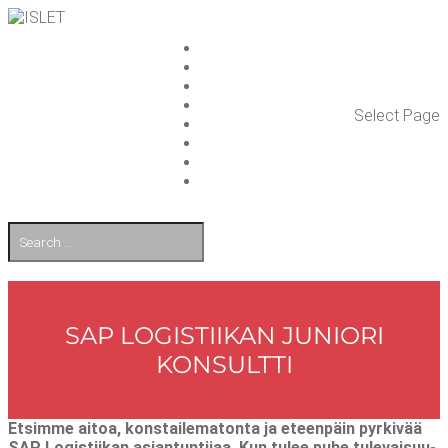
ISLET GROUP
PAL­VE­LUT
REFE­RENS­SIT
AJAN­KOH­TAIS­TA
Select Page
TULE TÖI­HIN
KUMP­PA­NIT
OTA YHTEYT­TÄ
EN
SAP LOGIS­TII­KAN JUNIO­RI
KONSULTTI
Etsim­me aitoa, kons­tai­le­ma­ton­ta ja eteen­päin pyr­ki­vää
SAP Logis­tii­kan asian­tun­ti­jaa. Kun tulee puhe tule­vai­suu­