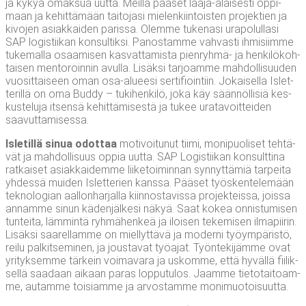
ja kykyä omak­sua uut­ta. Meil­lä pää­set laa­ja-alai­ses­ti oppi­
maan ja kehit­tä­mään tai­to­ja­si mie­len­kiin­tois­ten pro­jek­tien ja
kivo­jen asiak­kai­den paris­sa. Olem­me tuke­na­si ura­po­lul­la­si
SAP logis­tii­kan kon­sul­tik­si. Panos­tam­me vah­vas­ti ihmi­siim­me
tuke­mal­la osaa­mi­sen kas­vat­ta­mis­ta pien­ryh­mä- ja hen­ki­lö­koh­
tai­sen men­to­roin­nin avul­la. Lisäk­si tar­joam­me mah­dol­li­suu­den
vuo­sit­tai­seen oman osa-alu­ee­si ser­ti­fioin­tiin. Jokai­sel­la Islet­
te­ril­lä on oma Bud­dy – tuki­hen­ki­lö, joka käy sään­nöl­li­siä kes­
kus­te­lu­ja itsen­sä kehit­tä­mi­ses­tä ja tukee ura­ta­voit­tei­den
saavuttamisessa.
Isle­til­lä sinua odot­taa
moti­voi­tu­nut tii­mi, moni­puo­li­set teh­tä­
vät ja mah­dol­li­suus oppia uut­ta. SAP Logis­tii­kan kon­sult­ti­na
rat­kai­set asiak­kai­dem­me lii­ke­toi­min­nan syn­nyt­tä­miä tar­pei­ta
yhdes­sä mui­den Islet­te­rien kans­sa. Pää­set työs­ken­te­le­mään
tek­no­lo­gian aal­lon­har­jal­la kiin­nos­ta­vis­sa pro­jek­teis­sa, jois­sa
annam­me sinun käden­jäl­ke­si näkyä. Saat kokea onnis­tu­mi­sen
tun­tei­ta, läm­min­tä ryh­mä­hen­keä ja iloi­sen teke­mi­sen ilma­pii­rin.
Lisäk­si saa­rel­lam­me on miel­lyt­tä­vä ja moder­ni työym­pä­ris­tö,
rei­lu pal­kit­se­mi­nen, ja jous­ta­vat työ­ajat. Työn­te­ki­jäm­me ovat
yri­tyk­sem­me tär­kein voi­ma­va­ra ja uskom­me, että hyväl­lä fii­lik­
sel­lä saa­daan aikaan paras lop­pu­tu­los. Jaam­me tie­to­tai­toam­
me, autam­me toi­siam­me ja arvos­tam­me monimuotoisuutta.