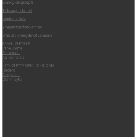
come@​isletgroup.​fi
Tie­to­suo­ja­se­los­teet
Laa­dun­hal­lin­ta
Ympä­ris­tö­po­li­tiik­kam­me
Whist­le­blowing ilmoituskanava
SAA­VU ISLETILLE
Pal­ve­lum­me
Refe­rens­sit
Ajan­koh­tais­ta
LII­TY ISLET­TE­RIEN JOUKKOON
Islet­te­rit
Rek­ry­toin­ti
Ota Yhteyt­tä