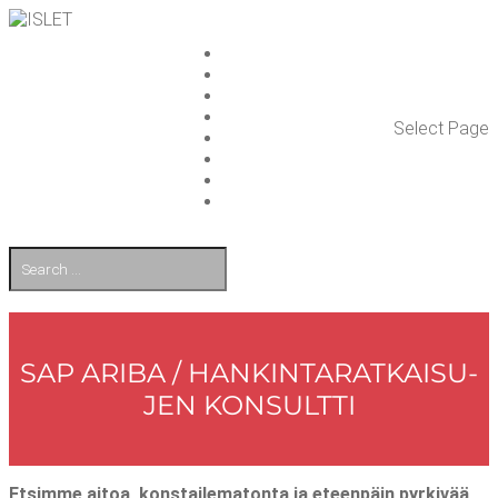
ISLET GROUP
PAL­VE­LUT
REFE­RENS­SIT
AJAN­KOH­TAIS­TA
Select Page
TULE TÖI­HIN
KUMP­PA­NIT
OTA YHTEYT­TÄ
EN
SAP ARI­BA / HAN­KIN­TA­RAT­KAI­SU­
JEN KONSULTTI
Etsim­me aitoa, kons­tai­le­ma­ton­ta ja eteen­päin pyr­ki­vää