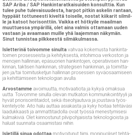
SAP Ari­ba / SAP Han­kin­ta­rat­kai­sui­den kon­sult­tia. Kun
tulee puhe tule­vai­suu­des­ta, har­pot pit­kin aske­lin ran­taan,
hyp­päät tot­tu­nees­ti kivel­tä toi­sel­le, nos­tat kii­ka­rit sil­mil­
le ja kat­sot hori­sont­tiin. Vaik­ka et höt­kyi­le maa­il­man
muut­tues­sa ympä­ril­lä, olet aina val­mis otta­maan uuden
vas­taan ja avaa­maan muil­le yhä laa­jem­man näky­män.
Sinut tun­nis­taa pilk­kees­tä silmäkulmassa.
Islet­te­ri­nä toi­vom­me sinul­ta
vah­vaa koke­mus­ta han­kin­ta­
toi­men pro­ses­seis­ta ja kehi­tyk­ses­tä, into­hi­moa ver­kos­ton ja
meno­jen hal­lin­nan, epä­suo­rien han­kin­to­jen, ope­ra­tii­vi­sen han­
kin­nan, tak­ti­sen han­kin­nan, stra­te­gi­sen han­kin­nan, ja toi­mit­ta­
jien ja/​tai toi­mi­tus­ket­jun hal­lin­nan pro­ses­sien syvä­osaa­mi­seen
ja kehit­tä­mi­seen tek­no­lo­gian avulla.
Arvos­tam­me
avoi­muut­ta, moti­vaa­tio­ta ja kykyä omak­sua
uut­ta. Toi­vom­me sinul­la ole­van mut­ka­ton kom­mu­ni­koin­ti­tyy­li ja
hyvät prio­ri­soin­ti­tai­dot, sekä itseoh­jau­tu­va ja jous­ta­va työs­
ken­te­ly­ote. Aito halu aut­taa asia­kas­ta ja kyky hoi­taa teh­tä­vä­si
laa­duk­kaas­ti ja ammat­ti­tai­dol­la ovat työs­sä menes­ty­mi­se­si
kul­ma­ki­viä. Olet kiin­nos­tu­nut pil­vi­poh­jai­sis­ta tek­no­lo­giois­ta ja
haluat suun­na­ta osaa­mis­ta­si niihin.
Isle­til­lä sinua odot­taa
moti­voi­tu­nut tii­mi, moni­puo­li­set teh­tä­