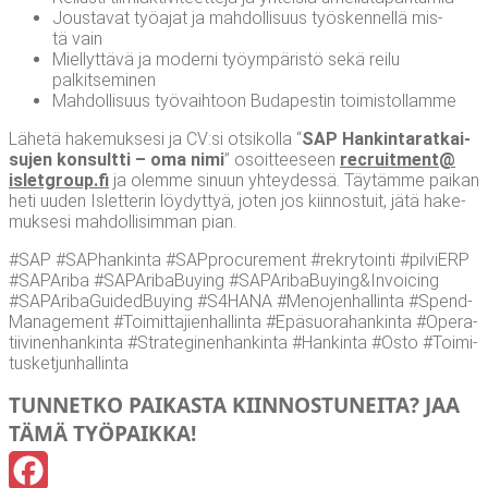
Jous­ta­vat työ­ajat ja mah­dol­li­suus työs­ken­nel­lä mis­
tä vain
Miel­lyt­tä­vä ja moder­ni työym­pä­ris­tö sekä rei­lu
palkitseminen
Mah­dol­li­suus työ­vaih­toon Buda­pes­tin toimistollamme
Lähe­tä hake­muk­se­si ja CV:si otsi­kol­la “
SAP Han­kin­ta­rat­kai­
su­jen kon­sult­ti – oma nimi
” osoit­tee­seen
recruitment@​
isletgroup.​fi
ja olem­me sinuun yhtey­des­sä. Täy­täm­me pai­kan
heti uuden Islet­te­rin löy­dyt­tyä, joten jos kiin­nos­tuit, jätä hake­
muk­se­si mah­dol­li­sim­man pian.
#SAP #SAP­han­kin­ta #SAP­procu­re­ment #rek­ry­toin­ti #pil­viERP
#SAPA­ri­ba #SAPA­ri­ba­Bu­ying #SAPAribaBuying&Invoicing
#SAPA­ri­ba­Gui­ded­Bu­ying #S4HANA #Meno­jen­hal­lin­ta #Spend­
Ma­na­ge­ment #Toi­mit­ta­jien­hal­lin­ta #Epä­suo­ra­han­kin­ta #Ope­ra­
tii­vi­nen­han­kin­ta #Stra­te­gi­nen­han­kin­ta #Han­kin­ta #Osto #Toi­mi­
tus­ket­jun­hal­lin­ta
TUN­NET­KO PAI­KAS­TA KIIN­NOS­TU­NEI­TA? JAA
TÄMÄ TYÖPAIKKA!