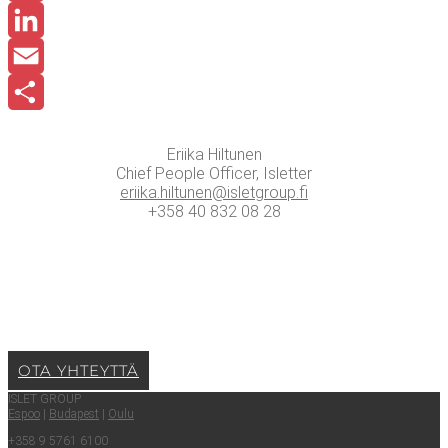
Facebook
LinkedIn
Email
Share
Erii­ka Hil­tu­nen
Chief People Officer, Islet­ter
eriika.​hiltunen@​isletgroup.​fi
+358 40 832 08 28
OTA YHTEYT­TÄ
ISLET GROUP
Espoo
|
Buda­pest
|
Oulu
+358 9 5761 6100