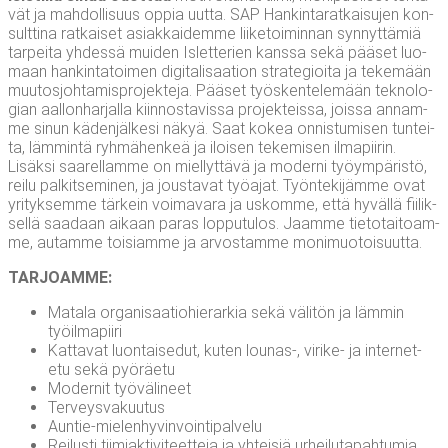
vät ja mah­dol­li­suus oppia uut­ta. SAP Han­kin­ta­rat­kai­su­jen kon­
sult­ti­na rat­kai­set asiak­kai­dem­me lii­ke­toi­min­nan syn­nyt­tä­miä
tar­pei­ta yhdes­sä mui­den Islet­te­rien kans­sa sekä pää­set luo­
maan han­kin­ta­toi­men digi­ta­li­saa­tion stra­te­gioi­ta ja teke­mään
muu­tos­joh­ta­mis­pro­jek­te­ja. Pää­set työs­ken­te­le­mään tek­no­lo­
gian aal­lon­har­jal­la kiin­nos­ta­vis­sa pro­jek­teis­sa, jois­sa annam­
me sinun käden­jäl­ke­si näkyä. Saat kokea onnis­tu­mi­sen tun­tei­
ta, läm­min­tä ryh­mä­hen­keä ja iloi­sen teke­mi­sen ilma­pii­rin.
Lisäk­si saa­rel­lam­me on miel­lyt­tä­vä ja moder­ni työym­pä­ris­tö,
rei­lu pal­kit­se­mi­nen, ja jous­ta­vat työ­ajat. Työn­te­ki­jäm­me ovat
yri­tyk­sem­me tär­kein voi­ma­va­ra ja uskom­me, että hyväl­lä fii­lik­
sel­lä saa­daan aikaan paras lop­pu­tu­los. Jaam­me tie­to­tai­toam­
me, autam­me toi­siam­me ja arvos­tam­me monimuotoisuutta.
TAR­JOAM­ME:
Mata­la orga­ni­saa­tio­hie­rar­kia sekä väli­tön ja läm­min
työilmapiiri
Kat­ta­vat luon­tai­se­dut, kuten lounas‑, viri­ke- ja inter­net-
etu sekä pyöräetu
Moder­nit työvälineet
Ter­veys­va­kuu­tus
Aun­tie-mie­len­hy­vin­voin­ti­pal­ve­lu
Rei­lus­ti tii­miak­ti­vi­teet­te­ja ja yhtei­siä urheilutapahtumia