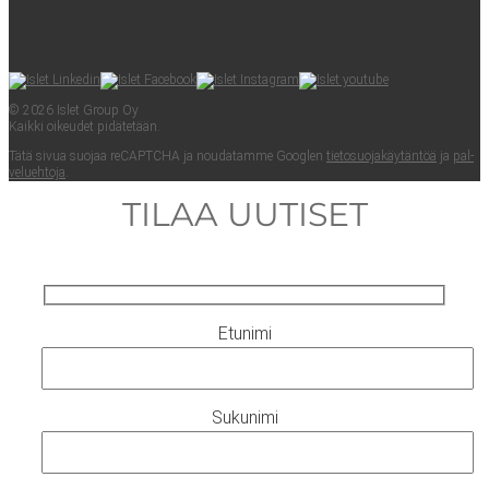
© 2026 Islet Group Oy
Kaik­ki oikeu­det pidätetään.
Tätä sivua suo­jaa reCAPTC­HA ja nou­da­tam­me Googlen
tie­to­suo­ja­käy­tän­töä
ja
pal­
ve­lueh­to­ja
.
TILAA UUTISET
Etunimi
Sukunimi