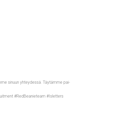
­me sinuun yhtey­des­sä. Täy­täm­me pai­
it­ment #Red­Bea­nie­team #Islet­ters