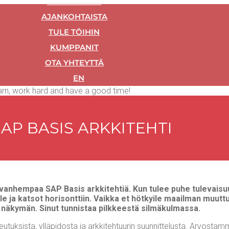
REFE­RENS­SIT
AJAN­KOH­TAIS­TA
TULE TÖI­HIN
KUMP­PA­NIT
OTA YHTEYT­TÄ
EN
SAP BASIS ARKKITEHTI
 van­hem­paa SAP Basis ark­ki­teh­tiä. Kun tulee puhe tule­vai­suu­
­mil­le ja kat­sot hori­sont­tiin. Vaik­ka et höt­kyi­le maa­il­man muut
näky­män. Sinut tun­nis­taa pilk­kees­tä silmäkulmassa.
­tuk­sis­ta, yllä­pi­dos­ta ja ark­ki­teh­tuu­rin suun­nit­te­lus­ta. Arvos­t