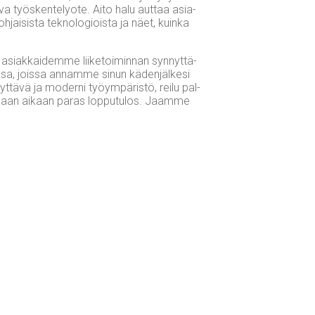
a­va työs­ken­te­ly­ote. Aito halu aut­taa asia­
h­jai­sis­ta tek­no­lo­giois­ta ja näet, kuin­ka
t asiak­kai­dem­me lii­ke­toi­min­nan syn­nyt­tä­
eis­sa, jois­sa annam­me sinun käden­jäl­ke­si
t­tä­vä ja moder­ni työym­pä­ris­tö, rei­lu pal­
saa­daan aikaan paras lop­pu­tu­los. Jaam­me