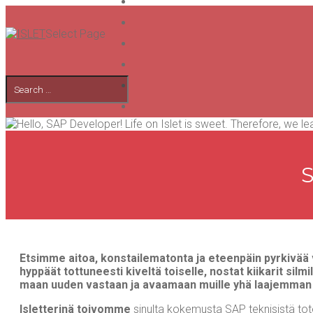
Select Page
Etsim­me aitoa, kons­tai­le­ma­ton­ta ja eteen­päin pyr­ki­vää
hyp­päät tot­tu­nees­ti kivel­tä toi­sel­le, nos­tat kii­ka­rit sil
maan uuden vas­taan ja avaa­maan muil­le yhä laa­jem­man 
Islet­te­ri­nä toi­vom­me
sinul­ta koke­mus­ta SAP tek­ni­sis­tä toteu