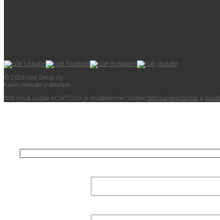
© 2026 Islet Group Oy
Kaik­ki oikeu­det pidätetään.
Tätä sivua suo­jaa reCAPTC­HA ja nou­da­tam­me Googlen
tie­to­suo­ja­käy­tän­töä
ja
pal­ve­