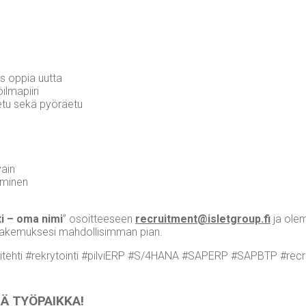
suus oppia uutta
öilmapiiri
et-etu sekä pyöräetu
vain
seminen
ti – oma nimi
” osoit­tee­seen
recruitment@​isletgroup.​fi
ja olem
 hake­muk­se­si mah­dol­li­sim­man pian.
­teh­ti #rek­ry­toin­ti #pil­viERP #S/4HANA #SAPERP #SAPBTP #rec­ru
ÄMÄ TYÖPAIKKA!