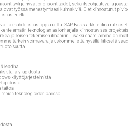
ti­tyy­li ja hyvät prio­ri­soin­ti­tai­dot, sekä itseoh­jau­tu­va ja jous­t
a ovat työs­sä menes­ty­mi­se­si kul­ma­ki­viä. Olet kiin­nos­tu­nut pil­vi­po
li­suus edellä.
tä­vät ja mah­dol­li­suus oppia uut­ta. SAP Basis ark­ki­teh­ti­nä rat­kai­se
n­te­le­mään tek­no­lo­gian aal­lon­har­jal­la kiin­nos­ta­vis­sa pro­jek­t
eä ja iloi­sen teke­mi­sen ilma­pii­rin. Lisäk­si saa­rel­lam­me on miel­ly
k­sem­me tär­kein voi­ma­va­ra ja uskom­me, että hyväl­lä fii­lik­sel­lä 
o­toi­suut­ta.
e­nä leadina
uk­sis­ta ja ylläpidosta
Windows-käyttöjärjestelmistä
 ylläpidosta
ta taitoa
uusim­pien tek­no­lo­gioi­den parissa
pidosta