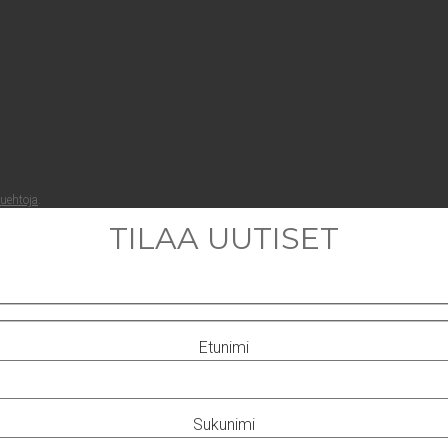
lueh­to­ja
.
TILAA UUTISET
Etunimi
Sukunimi