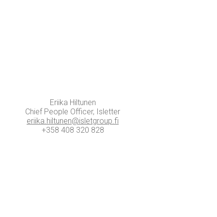
Erii­ka Hiltunen
Chief People Officer, Isletter
eriika.​hiltunen@​isletgroup.​fi
+358 408 320 828