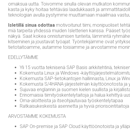
omak­sua uut­ta. Toi­vom­me sinul­la ole­van mut­ka­ton kom­mu­ni­koin­
kas­ta ja kyky hoi­taa teh­tä­vä­si laa­duk­kaas­ti ja ammat­ti­tai­dol­l
tek­no­lo­gian avul­la pys­tym­me muut­ta­maan maa­il­maa vas­tuul­
Isle­til­lä sinua
odot­taa
moti­voi­tu­nut tii­mi, moni­puo­li­set teh­
miä tar­pei­ta yhdes­sä mui­den Islet­te­rien kans­sa. Pää­set työs­ke
näkyä. Saat kokea onnis­tu­mi­sen tun­tei­ta, läm­min­tä ryh­mä­hen­k
kit­se­mi­nen ja jous­ta­vat työ­ajat. Työn­te­ki­jäm­me ovat yri­ty
tie­to­tai­toam­me, autam­me toi­siam­me ja arvos­tam­me moni­mu
EDEL­LY­TÄM­ME
Yli 15 vuot­ta tek­ni­se­nä SAP Basis ark­ki­teh­ti­nä, tek­ni­s
Koke­mus­ta Linux ja Win­dows ‑käyt­tö­jär­jes­tel­mä­toi­mi­t
Koke­mus­ta SAP-tie­to­kan­to­jen hal­lin­nas­ta, Linux ja 
Koke­mus­ta S/4­HA­NA-jär­jes­tel­män käyt­töö­no­tos­ta ja
Suju­vaa englan­nin ja suo­men kie­len suul­lis­ta ja kir­jal­lis­
Erin­omai­sia tii­mi­työs­ken­te­ly­tai­to­ja ja halua kehit­tyä 
Oma-aloit­teis­ta ja itseoh­jau­tu­vaa työskentelytapaa
Rat­kai­su­kes­keis­tä asen­net­ta ja hyviä priorisointitaitoja
ARVOS­TAM­ME KOKEMUSTA
SAP On-pre­mi­se ja SAP Cloud käyt­töö­no­tois­ta ja yllä