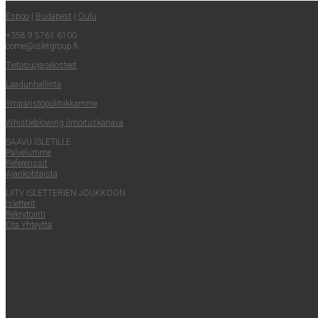
Espoo
|
Buda­pest
|
Oulu
+358 9 5761 6100
come@​isletgroup.​fi
Tie­to­suo­ja­se­los­teet
Laa­dun­hal­lin­ta
Ympä­ris­tö­po­li­tiik­kam­me
Whist­le­blowing ilmoituskanava
SAA­VU ISLETILLE
Pal­ve­lum­me
Refe­rens­sit
Ajan­koh­tais­ta
LII­TY ISLET­TE­RIEN JOUKKOON
Islet­te­rit
Rek­ry­toin­ti
Ota Yhteyt­tä