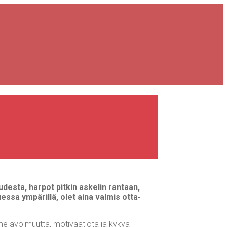
des­ta, har­pot pit­kin aske­lin ran­taan,
­tues­sa ympä­ril­lä, olet aina val­mis otta­
am­me avoi­muut­ta, moti­vaa­tio­ta ja kykyä