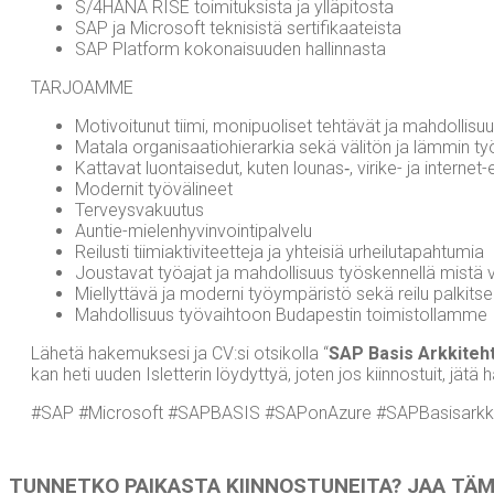
S/4HANA RISE toi­mi­tuk­sis­ta ja ylläpitosta
SAP ja Mic­ro­soft tek­ni­sis­tä sertifikaateista
SAP Plat­form koko­nai­suu­den hallinnasta
TAR­JOAM­ME
Moti­voi­tu­nut tii­mi, moni­puo­li­set teh­tä­vät ja mah­dol­li­
Mata­la orga­ni­saa­tio­hie­rar­kia sekä väli­tön ja läm­min ty
Kat­ta­vat luon­tai­se­dut, kuten lounas‑, viri­ke- ja inter­n
Moder­nit työvälineet
Ter­veys­va­kuu­tus
Aun­tie-mie­len­hy­vin­voin­ti­pal­ve­lu
Rei­lus­ti tii­miak­ti­vi­teet­te­ja ja yhtei­siä urheilutapahtumia
Jous­ta­vat työ­ajat ja mah­dol­li­suus työs­ken­nel­lä mis­tä 
Miel­lyt­tä­vä ja moder­ni työym­pä­ris­tö sekä rei­lu palkit
Mah­dol­li­suus työ­vaih­toon Buda­pes­tin toimistollamme
Lähe­tä hake­muk­se­si ja CV:si otsi­kol­la “
SAP Basis Ark­ki­teh­
kan heti uuden Islet­te­rin löy­dyt­tyä, joten jos kiin­nos­tuit, jätä
#SAP #Mic­ro­soft #SAP­BA­SIS #SAPo­nAzu­re #SAP­Ba­si­sark­ki
TUN­NET­KO PAI­KAS­TA KIIN­NOS­TU­NEI­TA? JAA T