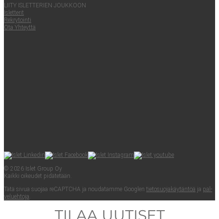
LII­TY ISLET­TE­RIEN JOUKKOON
Islet­te­rit
Rek­ry­toin­ti
Ota Yhteyt­tä
© 2026 Islet Group Oy
Kaik­ki oikeu­det pidätetään.
Tätä sivua suo­jaa reCAPTC­HA ja nou­da­tam­me Googlen
tie­to­suo­ja­käy­tän­töä
ja
pal­
ve­lueh­to­ja
.
TILAA UUTISET