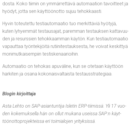
dos­ta. Koko tii­min on ymmär­ret­tä­vä auto­maa­tion tavoit­teet ja
hyö­dyt, jot­ta sen käyt­töön­ot­to sujuu tehokkaasti.
Hyvin toteu­tet­tu tes­ti­au­to­maa­tio tuo mer­kit­tä­viä hyö­ty­jä,
kuten lyhyem­mät tes­tausa­jat, parem­man tes­tauk­sen kat­ta­vuu­
den ja resurs­sien tehok­kaam­man käy­tön. Kun tes­ti­au­to­maa­tio
vapaut­taa työn­te­ki­jöi­tä rutii­ni­tes­tauk­ses­ta, he voi­vat kes­kit­tyä
moni­mut­kai­sem­piin testiskenaarioihin.
Auto­maa­tio on teho­kas apu­vä­li­ne, kun se ote­taan käyt­töön
har­ki­ten ja osa­na koko­nais­val­tais­ta testausstrategiaa.
Blo­gin kirjoittaja
Asta Leh­to on SAP-asian­tun­ti­ja Isle­tin ERP-tii­mis­sä. Yli 17 vuo­
den koke­muk­sel­la hän on ollut muka­na useis­sa SAP:n käyt­
töön­ot­to­pro­jek­teis­sa eri toi­mia­lo­jen yrityksissä.