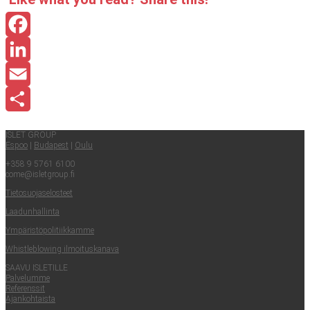
Facebook
LinkedIn
Email
Share
ISLET GROUP
Espoo
|
Buda­pest
|
Oulu
+358 9 5761 6100
come@​isletgroup.​fi
Tie­to­suo­ja­se­los­teet
Laa­dun­hal­lin­ta
Ympä­ris­tö­po­li­tiik­kam­me
Whist­le­blowing ilmoituskanava
SAA­VU ISLETILLE
Pal­ve­lum­me
Refe­rens­sit
Ajan­koh­tais­ta