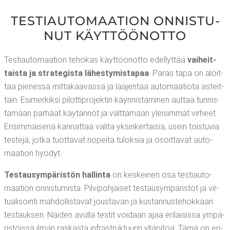
TES­TI­AU­TO­MAA­TION ONNIS­TU­
NUT KÄYTTÖÖNOTTO
Tes­ti­au­to­maa­tion teho­kas käyt­töön­ot­to edel­lyt­tää
vai­heit­
tais­ta ja stra­te­gis­ta lähes­ty­mis­ta­paa
. Paras tapa on aloit­
taa pie­nes­sä mit­ta­kaa­vas­sa ja laa­jen­taa auto­maa­tio­ta asteit­
tain. Esi­mer­kik­si pilot­ti­pro­jek­tin käyn­nis­tä­mi­nen aut­taa tun­nis­
ta­maan par­haat käy­tän­nöt ja vält­tä­mään ylei­sim­mät vir­heet.
Ensim­mäi­se­nä kan­nat­taa vali­ta yksin­ker­tai­sia, usein tois­tu­via
tes­te­jä, jot­ka tuot­ta­vat nopei­ta tulok­sia ja osoit­ta­vat auto­
maa­tion hyödyt.
Tes­tausym­pä­ris­tön hal­lin­ta
on kes­kei­nen osa tes­ti­au­to­
maa­tion onnis­tu­mis­ta. Pil­vi­poh­jai­set tes­tausym­pä­ris­töt ja vir­
tua­li­soin­ti mah­dol­lis­ta­vat jous­ta­van ja kus­tan­nus­te­hok­kaan
tes­tauk­sen. Näi­den avul­la tes­tit voi­daan ajaa eri­lai­sis­sa ympä­
ris­töis­sä ilman ras­kas­ta infra­struk­tuu­rin yllä­pi­toa. Tämä on eri­