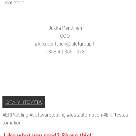
Lisä­tie­to­ja:
Juk­ka Pent­ti­nen
COO
jukka.​penttinen@​isletgroup.​fi
+358 40 355 1973
OTA YHTEYT­TÄ
#ERP­tes­ting #softwa­re­tes­ting #tes­tau­to­ma­tion #ERP­tes­tau­
to­ma­tion
Like what you read? Sha­re this!