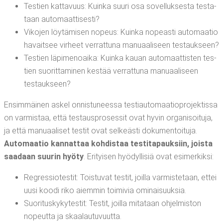
Tes­tien kat­ta­vuus: Kuin­ka suu­ri osa sovel­luk­ses­ta tes­ta­
taan automaattisesti?
Viko­jen löy­tä­mi­sen nopeus: Kuin­ka nopeas­ti auto­maa­tio
havait­see vir­heet ver­rat­tu­na manu­aa­li­seen testaukseen?
Tes­tien läpi­me­noai­ka: Kuin­ka kau­an auto­maat­tis­ten tes­
tien suo­rit­ta­mi­nen kes­tää ver­rat­tu­na manu­aa­li­seen
testaukseen?
Ensim­mäi­nen askel onnis­tu­nees­sa tes­ti­au­to­maa­tio­pro­jek­tis­sa
on var­mis­taa, että tes­taus­pro­ses­sit ovat hyvin orga­ni­soi­tu­ja,
ja että manu­aa­li­set tes­tit ovat sel­keäs­ti doku­men­toi­tu­ja.
Auto­maa­tio kan­nat­taa koh­dis­taa tes­ti­ta­pauk­siin, jois­ta
saa­daan suu­rin hyö­ty
. Eri­tyi­sen hyö­dyl­li­siä ovat esimerkiksi:
Regres­sio­tes­tit: Tois­tu­vat tes­tit, joil­la var­mis­te­taan, ettei
uusi koo­di riko aiem­min toi­mi­via ominaisuuksia.
Suo­ri­tus­ky­ky­tes­tit: Tes­tit, joil­la mita­taan ohjel­mis­ton
nopeut­ta ja skaalautuvuutta.