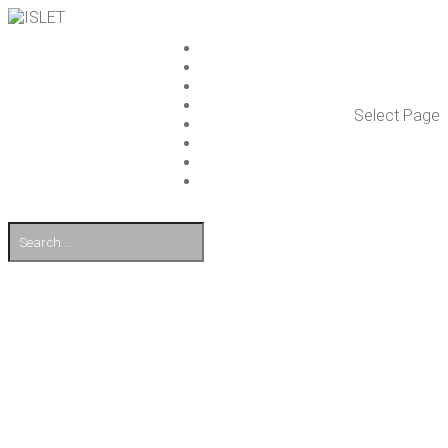
ISLET GROUP
PAL­VE­LUT
REFE­RENS­SIT
AJAN­KOH­TAIS­TA
Select Page
TULE TÖI­HIN
KUMP­PA­NIT
OTA YHTEYT­TÄ
EN