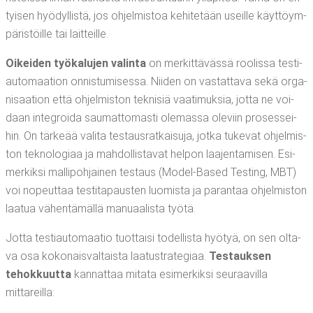
tyi­sen hyö­dyl­lis­tä, jos ohjel­mis­toa kehi­te­tään useil­le käyt­töym­
pä­ris­töil­le tai laitteille.
Oikei­den työ­ka­lu­jen valin­ta
on mer­kit­tä­väs­sä roo­lis­sa tes­ti­
au­to­maa­tion onnis­tu­mi­ses­sa. Nii­den on vas­tat­ta­va sekä orga­
ni­saa­tion että ohjel­mis­ton tek­ni­siä vaa­ti­muk­sia, jot­ta ne voi­
daan integroi­da sau­mat­to­mas­ti ole­mas­sa ole­viin pro­ses­sei­
hin. On tär­ke­ää vali­ta tes­taus­rat­kai­su­ja, jot­ka tuke­vat ohjel­mis­
ton tek­no­lo­gi­aa ja mah­dol­lis­ta­vat hel­pon laa­jen­ta­mi­sen. Esi­
mer­kik­si mal­li­poh­jai­nen tes­taus (Model-Based Tes­ting, MBT)
voi nopeut­taa tes­ti­ta­paus­ten luo­mis­ta ja paran­taa ohjel­mis­ton
laa­tua vähen­tä­mäl­lä manu­aa­lis­ta työtä.
Jot­ta tes­ti­au­to­maa­tio tuot­tai­si todel­lis­ta hyö­tyä, on sen olta­
va osa koko­nais­val­tais­ta laa­tustra­te­gi­aa.
Tes­tauk­sen
tehok­kuut­ta
kan­nat­taa mita­ta esi­mer­kik­si seu­raa­vil­la
mittareilla: