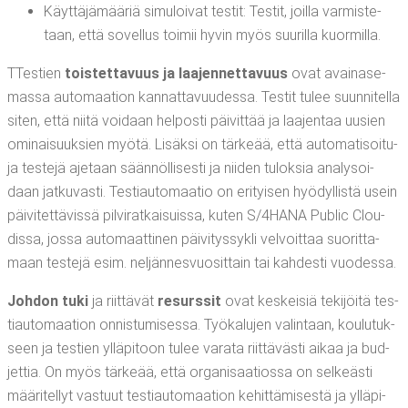
Käyt­tä­jä­mää­riä simu­loi­vat tes­tit: Tes­tit, joil­la var­mis­te­
taan, että sovel­lus toi­mii hyvin myös suu­ril­la kuormilla.
TTes­tien
tois­tet­ta­vuus ja laa­jen­net­ta­vuus
ovat avai­na­se­
mas­sa auto­maa­tion kan­nat­ta­vuu­des­sa. Tes­tit tulee suun­ni­tel­la
siten, että nii­tä voi­daan hel­pos­ti päi­vit­tää ja laa­jen­taa uusien
omi­nai­suuk­sien myö­tä. Lisäk­si on tär­ke­ää, että auto­ma­ti­soi­tu­
ja tes­te­jä aje­taan sään­nöl­li­ses­ti ja nii­den tulok­sia ana­ly­soi­
daan jat­ku­vas­ti. Tes­ti­au­to­maa­tio on eri­tyi­sen hyö­dyl­lis­tä usein
päi­vi­tet­tä­vis­sä pil­vi­rat­kai­suis­sa, kuten S/4HANA Public Clou­
dis­sa, jos­sa auto­maat­ti­nen päi­vi­tys­sykli vel­voit­taa suo­rit­ta­
maan tes­te­jä esim. nel­jän­nes­vuo­sit­tain tai kah­des­ti vuodessa.
Joh­don tuki
ja riit­tä­vät
resurs­sit
ovat kes­kei­siä teki­jöi­tä tes­
ti­au­to­maa­tion onnis­tu­mi­ses­sa. Työ­ka­lu­jen valin­taan, kou­lu­tuk­
seen ja tes­tien yllä­pi­toon tulee vara­ta riit­tä­väs­ti aikaa ja bud­
jet­tia. On myös tär­ke­ää, että orga­ni­saa­tios­sa on sel­keäs­ti
mää­ri­tel­lyt vas­tuut tes­ti­au­to­maa­tion kehit­tä­mi­ses­tä ja yllä­pi­