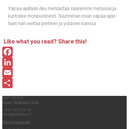
Vapaa-ajal­laan Aku met­säs­tää saa­rem­me met­sis­sä ja
kun­toi­lee moni­puo­li­ses­ti. Suu­rim­man osan vapaa-ajas­
taan hän viet­tää per­heen ja ystä­vien kanssa.
Like what you read? Sha­re this!
Facebook
LinkedIn
Email
Share
ISLET GROUP
Espoo
|
Buda­pest
|
Oulu
+358 9 5761 6100
come@​isletgroup.​fi
Tie­to­suo­ja­se­los­teet