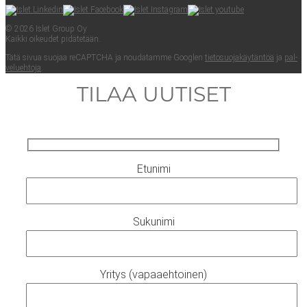
© 2026 Islet Group Oy
Kaik­ki oikeu­det pidätetään.
Tätä sivua suo­jaa reCAPTC­HA ja nou­da­tam­me Googlen
tie­to­suo­ja­käy­tän­töä
ja
pal­
ve­lueh­to­ja
.
TILAA UUTISET
Etunimi
Sukunimi
Yritys (vapaaehtoinen)