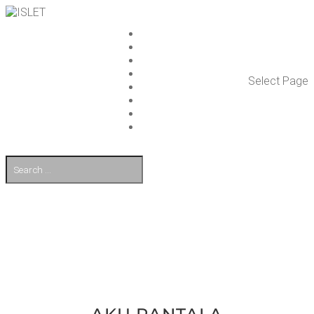
ISLET GROUP
PAL­VE­LUT
REFE­RENS­SIT
AJAN­KOH­TAIS­TA
Select Page
TULE TÖI­HIN
KUMP­PA­NIT
OTA YHTEYT­TÄ
EN