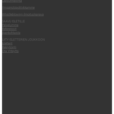
Laa­dun­hal­lin­ta
Ympä­ris­tö­po­li­tiik­kam­me
Whist­le­blowing ilmoituskanava
SAA­VU ISLETILLE
Pal­ve­lum­me
Refe­rens­sit
Ajan­koh­tais­ta
LII­TY ISLET­TE­RIEN JOUKKOON
Islet­te­rit
Rek­ry­toin­ti
Ota Yhteyt­tä