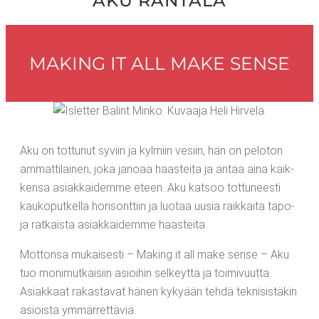
AKU RAN­TA­LA
MAKING IT ALL MAKE SENSE
Aku on tot­tu­nut syviin ja kyl­miin vesiin, hän on pelo­ton
ammat­ti­lai­nen, joka jano­aa haas­tei­ta ja antaa aina kaik­
ken­sa asiak­kai­dem­me eteen. Aku kat­soo tot­tu­nees­ti
kau­ko­put­kel­la hori­sont­tiin ja luo­taa uusia raik­kai­ta tapo­
ja rat­kais­ta asiak­kai­dem­me haasteita.
Mot­ton­sa mukai­ses­ti – Making it all make sen­se – Aku
tuo moni­mut­kai­siin asioi­hin sel­keyt­tä ja toi­mi­vuut­ta.
Asiak­kaat rakas­ta­vat hänen kyky­ään teh­dä tek­ni­sis­tä­kin
asiois­ta ymmärrettäviä.