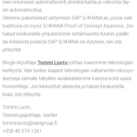
men resurs­sien auto­ma­ti­soin­ti yksin­ker­tais­ta ja val­von­ta täy­
sin automatisoitua.
Olem­me pake­toi­neet siir­ty­mi­sen SAP S/4HANA:an, jos­sa vaih­
toeh­to­na on myös S/4HANA Proof of Concept Azu­res­sa. Jos
haluat kes­kus­tel­la ympä­ris­tön­ne siir­tä­mi­ses­tä Azu­ren pääl­le
tai eri­lai­sis­ta poluis­ta SAP S/4HANA on Azu­reen, niin ota
yhteyttä!
Blo­gin kir­joit­ta­ja
Tom­mi Luo­to
joh­taa saa­rem­me tek­no­lo­gian
kehi­tys­tä. Hän tun­tee laa­jas­ti tek­no­lo­gian val­ta­mer­ten eko­sys­
tee­me­jä samal­le tähyil­len asiak­kai­dem­me kans­sa koh­ti uusia
hori­sont­te­ja. Jos kiin­nos­tuit aihees­ta ja haluat kes­kus­tel­la
lisää, ota yhteyttä:
Tom­mi Luoto
Tek­no­lo­gia­joh­ta­ja, Isletter
tommi.​luoto@​isletgroup.​fi
+358 40 574 1261