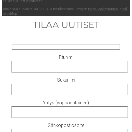
Kaik­ki oikeu­det pidätetään.
Tätä sivua suo­jaa reCAPTC­HA ja nou­da­tam­me Googlen
tie­to­suo­ja­käy­tän­töä
ja
pal­
ve­lueh­to­ja
.
TILAA UUTISET
Etunimi
Sukunimi
Yritys (vapaaehtoinen)
Sähköpostiosoite