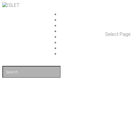
ISLET GROUP
PAL­VE­LUT
REFE­RENS­SIT
AJAN­KOH­TAIS­TA
Select Page
TULE TÖI­HIN
KUMP­PA­NIT
OTA YHTEYT­TÄ
EN