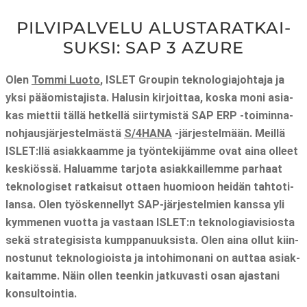
PIL­VI­PAL­VE­LU ALUS­TA­RAT­KAI­
SUK­SI: SAP 3 AZU­RE
Olen
Tom­mi Luo­to
, ISLET Grou­pin tek­no­lo­gia­joh­ta­ja ja
yksi pää­omis­ta­jis­ta. Halusin kir­joit­taa, kos­ka moni asia­
kas miet­tii täl­lä het­kel­lä siir­ty­mis­tä SAP ERP ‑toi­min­na­
noh­jaus­jär­jes­tel­mäs­tä
S/4HANA
‑jär­jes­tel­mään. Meil­lä
ISLET:llä asiak­kaam­me ja työn­te­ki­jäm­me ovat aina olleet
kes­kiös­sä. Haluam­me tar­jo­ta asiak­kail­lem­me par­haat
tek­no­lo­gi­set rat­kai­sut ottaen huo­mioon hei­dän tah­to­ti­
lan­sa. Olen työs­ken­nel­lyt SAP-jär­jes­tel­mien kans­sa yli
kym­me­nen vuot­ta ja vas­taan ISLET:n tek­no­lo­gia­vi­sios­ta
sekä stra­te­gi­sis­ta kump­pa­nuuk­sis­ta. Olen aina ollut kiin­
nos­tu­nut tek­no­lo­giois­ta ja into­hi­mo­na­ni on aut­taa asiak­
kai­tam­me. Näin ollen teen­kin jat­ku­vas­ti osan ajas­ta­ni
konsultointia.