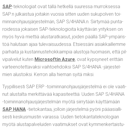
SAP
-tek­no­lo­giat ovat täl­lä het­kel­lä suu­res­sa mur­rok­ses­sa
SAP:n jul­kais­tua joi­ta­kin vuo­sia sit­ten uuden suku­pol­ven toi­
min­na­noh­jaus­jär­jes­tel­män, SAP S/4HANA:n. Siir­ty­mää pun­ta­
roi­des­sa jokai­sen SAP-tek­no­lo­gioi­ta käyt­tä­vän yri­tyk­sen on
myös hyvä miet­tiä alus­ta­rat­kai­sut, joi­den pääl­lä SAP-ympä­ris­
töä halu­taan ajaa tule­vai­suu­des­sa. Etsies­sä­ni asiak­kail­lem­me
par­hai­ta ja kus­tan­nus­te­hok­kaim­pia alus­to­ja huo­ma­sin, että pil­
vi­pal­ve­lut kuten
Mic­ro­sof­tin Azu­re
, ovat kyp­sy­neet erit­täin
var­tee­no­tet­ta­vak­si vaih­toeh­doik­si SAP S/4HANA ‑jär­jes­tel­
mien alus­toik­si. Ker­ron alla hie­man syi­tä miksi.
Tyy­pil­li­ses­ti SAP ERP ‑toi­min­na­noh­jaus­jär­jes­tel­mä ei ole vaa­ti­
nut alus­tal­ta mer­kit­tä­vää kapa­si­teet­tiä. Uuden SAP S/4HANA
‑toi­min­na­noh­jaus­jär­jes­tel­män myö­tä siir­ry­tään käyt­tä­mään
SAP HANA
‑tie­to­kan­taa, jol­loin jär­jes­tel­mä pyö­rii pää­asial­li­
ses­ti kes­kus­muis­tin varas­sa. Uuden tie­to­kan­ta­tek­no­lo­gian
myö­tä alus­ta­pal­ve­lui­den vaa­ti­muk­set ovat kym­men­ker­tais­tu­