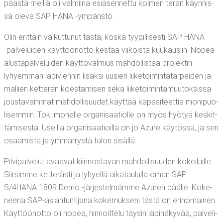
pääs­tä meil­lä oli val­mii­na esia­sen­net­tu kol­men teran käyn­nis­
sä ole­va SAP HANA ‑ympä­ris­tö.
Olin erit­täin vai­kut­tu­nut täs­tä, kos­ka tyy­pil­li­ses­ti SAP HANA
‑pal­ve­lui­den käyt­töön­ot­to kes­tää vii­kois­ta kuu­kausiin. Nopea
alus­ta­pal­ve­lui­den käyt­tö­val­mius mah­dol­lis­taa pro­jek­tin
lyhyem­män läpi­vien­nin lisäk­si uusien lii­ke­toi­min­ta­tar­pei­den ja
mal­lien ket­te­rän koes­ta­mi­sen sekä lii­ke­toi­min­ta­muu­tok­sis­sa
jous­ta­vam­mat mah­dol­li­suu­det käyt­tää kapa­si­teet­tia moni­puo­
li­sem­min. Toki monel­le orga­ni­saa­tiol­le on myös hyö­tyä kes­kit­
tä­mi­ses­tä. Useil­la orga­ni­saa­tioil­la on jo Azu­re käy­tös­sä, ja sen
osaa­mis­ta ja ymmär­rys­tä talon sisällä.
Pil­vi­pal­ve­lut avaa­vat kiin­nos­ta­van mah­dol­li­suu­den kokei­luil­le.
Siir­sim­me ket­te­räs­ti ja lyhyel­lä aika­tau­lul­la oman SAP
S/4HANA 1809 Demo ‑jär­jes­tel­mäm­me Azu­ren pääl­le. Koke­
nee­na SAP-asian­tun­ti­ja­na koke­muk­se­ni täs­tä on erin­omai­nen.
Käyt­töön­ot­to oli nopea, hin­noit­te­lu täy­sin läpi­nä­ky­vää, pal­ve­li­