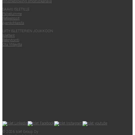
Whist­le­blowing ilmoituskanava
SAA­VU ISLETILLE
Pal­ve­lum­me
Refe­rens­sit
Ajan­koh­tais­ta
LII­TY ISLET­TE­RIEN JOUKKOON
Islet­te­rit
Rek­ry­toin­ti
Ota Yhteyt­tä
© 2026 Islet Group Oy