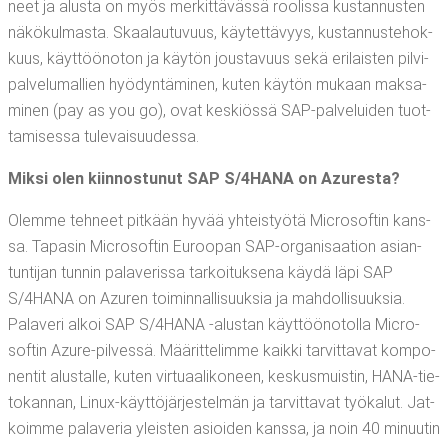
neet ja alus­ta on myös mer­kit­tä­väs­sä roo­lis­sa kus­tan­nus­ten
näkö­kul­mas­ta. Skaa­lau­tu­vuus, käy­tet­tä­vyys, kus­tan­nus­te­hok­
kuus, käyt­töön­o­ton ja käy­tön jous­ta­vuus sekä eri­lais­ten pil­vi­
pal­ve­lu­mal­lien hyö­dyn­tä­mi­nen, kuten käy­tön mukaan mak­sa­
mi­nen (pay as you go), ovat kes­kiös­sä SAP-pal­ve­lui­den tuot­
ta­mi­ses­sa tulevaisuudessa.
Mik­si olen kiin­nos­tu­nut SAP S/4HANA on Azuresta?
Olem­me teh­neet pit­kään hyvää yhteis­työ­tä Mic­ro­sof­tin kans­
sa. Tapa­sin Mic­ro­sof­tin Euroo­pan SAP-orga­ni­saa­tion asian­
tun­ti­jan tun­nin pala­ve­ris­sa tar­koi­tuk­se­na käy­dä läpi SAP
S/4HANA on Azu­ren toi­min­nal­li­suuk­sia ja mah­dol­li­suuk­sia.
Pala­ve­ri alkoi SAP S/4HANA ‑alus­tan käyt­töö­no­tol­la Mic­ro­
sof­tin Azu­re-pil­ves­sä. Mää­rit­te­lim­me kaik­ki tar­vit­ta­vat kom­po­
nen­tit alus­tal­le, kuten vir­tu­aa­li­ko­neen, kes­kus­muis­tin, HANA-tie­
to­kan­nan, Linux-käyt­tö­jär­jes­tel­män ja tar­vit­ta­vat työ­ka­lut. Jat­
koim­me pala­ve­ria yleis­ten asioi­den kans­sa, ja noin 40 minuu­tin