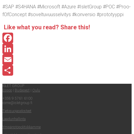
#SAP #S4HANA #Mic­ro­soft #Azu­re #IsletGroup #POC #Proo­
fOfConcept #sovel­tu­vuus­sel­vi­tys #kon­ver­sio #pro­to­tyyp­pi
Like what you read? Sha­re this!
Facebook
LinkedIn
Email
Share
ISLET GROUP
Espoo
|
Buda­pest
|
Oulu
+358 9 5761 6100
come@​isletgroup.​fi
Tie­to­suo­ja­se­los­teet
Laa­dun­hal­lin­ta
Ympä­ris­tö­po­li­tiik­kam­me