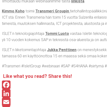
Ilmoit­tau­du mukaan webi­naa­riim­me täs­tä
lin­kis­tä
.
Kim­mo Koho
toi­mii
Trans­me­ri Grou­pin
tie­to­hal­lin­to­pääl­lik­
ICT:stä. Ennen Trans­me­ria hän toi­mi 15 vuot­ta Sulze­ril­la eri­lai­s
tii­meis­tä, muu­tok­sen hal­lin­nas­ta, ICT pro­jek­teis­ta, alus­tois­ta ja 
ISLET:n tek­no­lo­gia­joh­ta­ja
Tom­mi Luo­to
vas­taa Isle­tin tek­no­lo
yli 10 vuo­den koke­mus SAP:in tek­ni­sis­tä osa-alueis­ta ja on aut
ISLET:n lii­ke­toi­min­ta­joh­ta­ja
Juk­ka Pent­ti­nen
on menes­tyk­sek­kää
ta­mas­sa 60 eri käyt­töön­ot­toa 15 eri maas­sa sekä omaa koke­
#Trans­me­ri #IsletGroup #webi­naa­ri #SAP #S4HANA #siir­ty­mä 
Like what you read? Sha­re this!
Facebook
LinkedIn