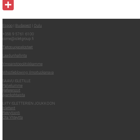
Email
Share
Espoo
|
Buda­pest
|
Oulu
+358 9 5761 6100
come@​isletgroup.​fi
Tie­to­suo­ja­se­los­teet
Laa­dun­hal­lin­ta
Ympä­ris­tö­po­li­tiik­kam­me
Whist­le­blowing ilmoituskanava
SAA­VU ISLETILLE
Pal­ve­lum­me
Refe­rens­sit
Ajan­koh­tais­ta
LII­TY ISLET­TE­RIEN JOUKKOON
Islet­te­rit
Rek­ry­toin­ti
Ota Yhteyt­tä