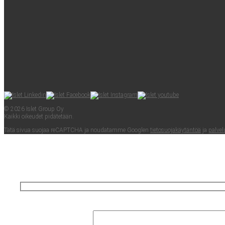
© 2026 Islet Group Oy
Kaik­ki oikeu­det pidätetään.
Tätä sivua suo­jaa reCAPTC­HA ja nou­da­tam­me Googlen
tie­to­suo­ja­käy­tän­töä
ja
pal­ve­l