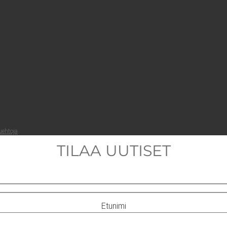
ueh­to­ja
.
TILAA UUTISET
Etunimi