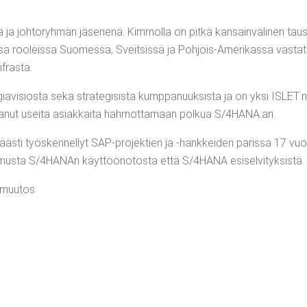
kö­nä ja joh­to­ryh­män jäse­ne­nä. Kim­mol­la on pit­kä kan­sain­vä­li­nen tau
is­sa roo­leis­sa Suo­mes­sa, Sveit­sis­sä ja Poh­jois-Ame­ri­kas­sa vas­t
infrasta.
­gia­vi­sios­ta sekä stra­te­gi­sis­ta kump­pa­nuuk­sis­ta ja on yksi ISLET:n
­ta­nut usei­ta asiak­kai­ta hah­mot­ta­maan pol­kua S/4HANA:an.
s­ti työs­ken­nel­lyt SAP-pro­jek­tien ja ‑hank­kei­den paris­sa 17 vu
mus­ta S/​4HANAn käyt­töö­no­tos­ta että S/4HANA esiselvityksistä.
#muu­tos