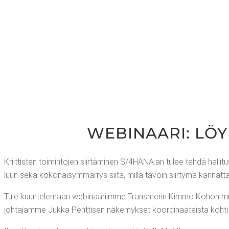
WEBI­NAA­RI: LÖY
Kriit­tis­ten toi­min­to­jen siir­tä­mi­nen S/4HANA:an tulee teh­dä hal­li­t
luun sekä koko­nai­sym­mär­rys sii­tä, mil­lä tavoin siir­ty­mä kan­nat
Tule kuun­te­le­maan webi­naa­riim­me Trans­me­rin Kim­mo Kohon miet­te
joh­ta­jam­me Juk­ka Pent­ti­sen näke­myk­set koor­di­naa­teis­ta koh