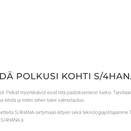
­DÄ POL­KUSI KOH­TI S/4HAN
us­ti. Pel­kät myyn­ti­kal­vot eivät rii­tä pää­tök­sen­teon tuek­si. Tar­vi­
­taa teh­dä ja miten sii­hen tulee valmistautua.
i­tä S/4­HA­NA-siir­ty­mään liit­tyen sekä tek­no­lo­gia­joh­ta­jam­me To
­ti S/4HANA:a.