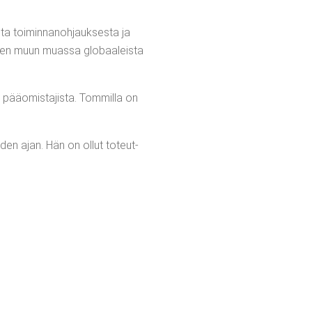
s­ta toi­min­na­noh­jauk­ses­ta ja
a­ten muun muas­sa glo­baa­leis­ta
 pää­omis­ta­jis­ta. Tom­mil­la on
o­den ajan. Hän on ollut toteut­