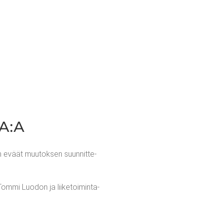
A:A
taan eväät muu­tok­sen suun­nit­te­
m­mi Luo­don ja lii­ke­toi­min­ta­