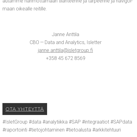
autam­me hah­mot­ta­maan tilan­teen­ne ja tar­peen­ne ja navi­goi­
maan oikeal­le reitille.
Jan­ne Ant­ti­la
CBO — Data and Ana­ly­tics, Islet­ter
janne.​anttila@​isletgroup.​fi
+358 45 672 8569
OTA YHTEYT­TÄ
#IsletGroup #data #ana­ly­tiik­ka #SAP #inte­graa­tiot #SAP­da­ta
#rapor­toin­ti #tie­to­joh­ta­mi­nen #tie­toa­lus­ta #ark­ki­teh­tuu­ri