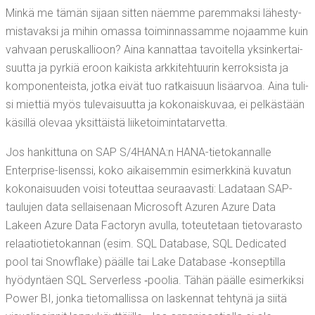
Min­kä me tämän sijaan sit­ten näem­me parem­mak­si lähes­ty­
mis­ta­vak­si ja mihin omas­sa toi­min­nas­sam­me nojaam­me kuin
vah­vaan perus­kal­lioon? Aina kan­nat­taa tavoi­tel­la yksin­ker­tai­
suut­ta ja pyr­kiä eroon kai­kis­ta ark­ki­teh­tuu­rin ker­rok­sis­ta ja
kom­po­nen­teis­ta, jot­ka eivät tuo rat­kai­suun lisä­ar­voa. Aina tuli­
si miet­tiä myös tule­vai­suut­ta ja koko­nais­ku­vaa, ei pel­käs­tään
käsil­lä ole­vaa yksit­täis­tä liiketoimintatarvetta.
Jos han­kit­tu­na on SAP S/4HANA:n HANA-tie­to­kan­nal­le
Enterpri­se-lisens­si, koko aikai­sem­min esi­merk­ki­nä kuva­tun
koko­nai­suu­den voi­si toteut­taa seu­raa­vas­ti: Lada­taan SAP-
tau­lu­jen data sel­lai­se­naan Mic­ro­soft Azu­ren Azu­re Data
Lakeen Azu­re Data Fac­to­ryn avul­la, toteu­te­taan tie­to­va­ras­to
relaa­tio­tie­to­kan­nan (esim. SQL Data­ba­se, SQL Dedica­ted
pool tai Snow­fla­ke) pääl­le tai Lake Data­ba­se ‑kon­sep­til­la
hyö­dyn­täen SQL Ser­ver­less ‑poo­lia. Tähän pääl­le esi­mer­kik­si
Power BI, jon­ka tie­to­mal­lis­sa on las­ken­nat teh­ty­nä ja sii­tä