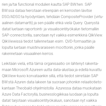
rien ja/​tai func­tio­nal modu­lien kaut­ta SAP BW:hen. SAP
BW:ssä dataa hie­ro­taan eteen­päin eri ker­ros­ten lävit­se
DSO/ADSO:ta hyö­dyn­täen, teh­dään Com­po­si­te­Pro­vi­der (vir­tu­
aa­li­nen data­mart­ti) ja sen pääl­le ehkä vie­lä Que­ry. Que­rys­tä
datat lue­taan rapor­toin­ti- ja visua­li­soin­ti­työ­ka­lun tie­to­mal­liin
SAP-con­nec­to­ril­la, sano­taan nyt vaik­ka esi­merk­ki­nä Qli­kView.
Qli­kViewis­sä tie­dot tal­len­ne­taan esim. QVD-for­maat­tiin ja
lopul­ta lue­taan muis­tin­va­rai­seen moot­to­riin, jon­ka pääl­le
raken­ne­taan visu­aa­li­nen kerros.
Lei­ki­tään vie­lä, että tämä orga­ni­saa­tio on läh­te­nyt raken­ta­
maan Mic­ro­soft Azu­reen uut­ta data-alus­taa ja edel­lä kuvat­tu
Qli­kView-kuvio kor­va­taan­kin sil­lä, että tie­dot siir­re­tään SAP
BW:stä Azu­ren data lakeen tai suo­raan johon­kin relaa­tio­tie­to­
kan­taan Theo­bald-ohjel­mis­tol­la. Azu­res­sa dataa muo­ka­taan
Azu­re Data Fac­to­ryl­lä, busi­ness­lo­giik­kaa luo­daan ja lopul­ta
datat tar­jo­taan visua­li­soin­ti­työ­ka­luun, sano­taan nyt vaik­ka