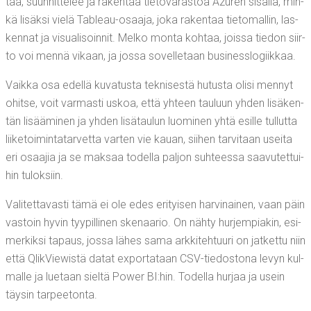
taa, suun­nit­te­lee ja raken­taa tie­to­va­ras­toa Azu­ren sisäl­lä, min­
kä lisäk­si vie­lä Tableau-osaa­ja, joka raken­taa tie­to­mal­lin, las­
ken­nat ja visua­li­soin­nit. Mel­ko mon­ta koh­taa, jois­sa tie­don siir­
to voi men­nä vikaan, ja jos­sa sovel­le­taan businesslogiikkaa.
Vaik­ka osa edel­lä kuva­tus­ta tek­ni­ses­tä hutus­ta oli­si men­nyt
ohit­se, voit var­mas­ti uskoa, että yhteen tau­luun yhden lisä­ken­
tän lisää­mi­nen ja yhden lisä­tau­lun luo­mi­nen yhtä esil­le tul­lut­ta
lii­ke­toi­min­ta­tar­vet­ta var­ten vie kau­an, sii­hen tar­vi­taan usei­ta
eri osaa­jia ja se mak­saa todel­la pal­jon suh­tees­sa saa­vu­tet­tui­
hin tuloksiin.
Vali­tet­ta­vas­ti tämä ei ole edes eri­tyi­sen har­vi­nai­nen, vaan päin
vas­toin hyvin tyy­pil­li­nen ske­naa­rio. On näh­ty hur­jem­pia­kin, esi­
mer­kik­si tapaus, jos­sa lähes sama ark­ki­teh­tuu­ri on jat­ket­tu niin
että Qli­kViewis­tä datat expor­ta­taan CSV-tie­dos­to­na levyn kul­
mal­le ja lue­taan siel­tä Power BI:hin. Todel­la hur­jaa ja usein
täy­sin tarpeetonta.