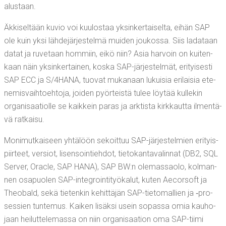
alustaan.
Äkki­sel­tään kuvio voi kuu­los­taa yksin­ker­tai­sel­ta, eihän SAP
ole kuin yksi läh­de­jär­jes­tel­mä mui­den jou­kos­sa. Siis lada­taan
datat ja ruve­taan hom­miin, eikö niin? Asia har­voin on kui­ten­
kaan näin yksin­ker­tai­nen, kos­ka SAP-jär­jes­tel­mät, eri­tyi­ses­ti
SAP ECC ja S/4HANA, tuo­vat muka­naan lukui­sia eri­lai­sia ete­
ne­mis­vaih­toeh­to­ja, joi­den pyör­teis­tä tulee löy­tää kul­le­kin
orga­ni­saa­tiol­le se kaik­kein paras ja ark­tis­ta kirk­kaut­ta ilmen­tä­
vä ratkaisu.
Moni­mut­kai­seen yhtä­löön sekoit­tuu SAP-jär­jes­tel­mien eri­tyis­
piir­teet, ver­siot, lisen­soin­tieh­dot, tie­to­kan­ta­va­lin­nat (DB2, SQL
Ser­ver, Oracle, SAP HANA), SAP BW:n ole­mas­sao­lo, kol­man­
nen osa­puo­len SAP-integroin­ti­työ­ka­lut, kuten Aecor­soft ja
Theo­bald, sekä tie­ten­kin kehit­tä­jän SAP-tie­to­mal­lien ja ‑pro­
ses­sien tun­te­mus. Kai­ken lisäk­si usein sopas­sa omia kau­ho­
jaan hei­lut­te­le­mas­sa on niin orga­ni­saa­tion oma SAP-tii­mi