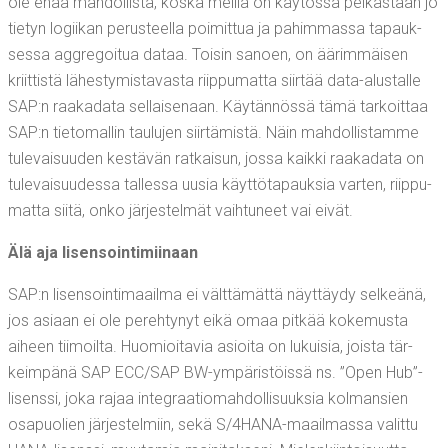
ole enää mah­dol­lis­ta, kos­ka meil­lä on käy­tös­sä pel­käs­tään jo
tie­tyn logii­kan perus­teel­la poi­mit­tua ja pahim­mas­sa tapauk­
ses­sa aggre­goi­tua dataa. Toi­sin sanoen, on äärim­mäi­sen
kriit­tis­tä lähes­ty­mis­ta­vas­ta riip­pu­mat­ta siir­tää data-alus­tal­le
SAP:n raa­ka­da­ta sel­lai­se­naan. Käy­tän­nös­sä tämä tar­koit­taa
SAP:n tie­to­mal­lin tau­lu­jen siir­tä­mis­tä. Näin mah­dol­lis­tam­me
tule­vai­suu­den kes­tä­vän rat­kai­sun, jos­sa kaik­ki raa­ka­da­ta on
tule­vai­suu­des­sa tal­les­sa uusia käyt­tö­ta­pauk­sia var­ten, riip­pu­
mat­ta sii­tä, onko jär­jes­tel­mät vaih­tu­neet vai eivät.
Älä aja lisensointimiinaan
SAP:n lisen­soin­ti­maa­il­ma ei vält­tä­mät­tä näyt­täy­dy sel­keä­nä,
jos asi­aan ei ole pereh­ty­nyt eikä omaa pit­kää koke­mus­ta
aiheen tii­moil­ta. Huo­mioi­ta­via asioi­ta on lukui­sia, jois­ta tär­
keim­pä­nä SAP ECC/SAP BW-ympä­ris­töis­sä ns. ”Open Hub”-
lisenssi, joka rajaa inte­graa­tio­mah­dol­li­suuk­sia kol­man­sien
osa­puo­lien jär­jes­tel­miin, sekä S/4­HA­NA-maa­il­mas­sa valit­tu