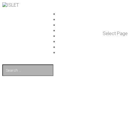
ISLET GROUP
PAL­VE­LUT
REFE­RENS­SIT
AJAN­KOH­TAIS­TA
Select Page
TULE TÖI­HIN
KUMP­PA­NIT
OTA YHTEYT­TÄ
EN