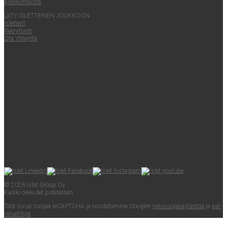
Ajan­koh­tais­ta
LII­TY ISLET­TE­RIEN JOUKKOON
Islet­te­rit
Rek­ry­toin­ti
Ota Yhteyt­tä
© 2026 Islet Group Oy
Kaik­ki oikeu­det pidätetään.
Tätä sivua suo­jaa reCAPTC­HA ja nou­da­tam­me Googlen
tie­to­suo­ja­käy­tän­töä
ja
pal­
ve­lueh­to­ja
.