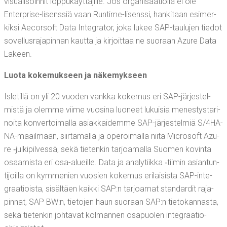
visua­li­soin­nit lop­pu­käyt­tä­jil­le. Jos orga­ni­saa­tiol­la ei ole
Enterpri­se-lisens­siä vaan Run­ti­me-lisens­si, han­ki­taan esi­mer­
kik­si Aecor­soft Data Inte­gra­tor, joka lukee SAP-tau­lu­jen tie­dot
sovel­lus­ra­ja­pin­nan kaut­ta ja kir­joit­taa ne suo­raan Azu­re Data
Lakeen.
Luo­ta koke­muk­seen ja näkemykseen
Isle­til­lä on yli 20 vuo­den vank­ka koke­mus eri SAP-jär­jes­tel­
mis­tä ja olem­me vii­me vuo­si­na luo­neet lukui­sia menes­tys­ta­ri­
noi­ta kon­ver­toi­mal­la asiak­kai­dem­me SAP-jär­jes­tel­miä S/4­HA­
NA-maa­il­maan, siir­tä­mäl­lä ja ope­roi­mal­la nii­tä Mic­ro­soft Azu­
re ‑jul­ki­pil­ves­sä, sekä tie­ten­kin tar­joa­mal­la Suo­men kovin­ta
osaa­mis­ta eri osa-alueil­le. Data ja ana­ly­tiik­ka ‑tii­min asian­tun­
ti­joil­la on kym­me­nien vuo­sien koke­mus eri­lai­sis­ta SAP-inte­
graa­tiois­ta, sisäl­täen kaik­ki SAP:n tar­joa­mat stan­dar­dit raja­
pin­nat, SAP BW:n, tie­to­jen haun suo­raan SAP:n tie­to­kan­nas­ta,
sekä tie­ten­kin joh­ta­vat kol­man­nen osa­puo­len integraatio-