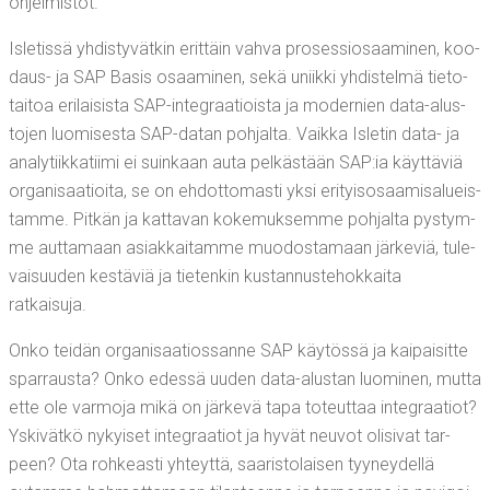
ohjelmistot.
Isle­tis­sä yhdis­ty­vät­kin erit­täin vah­va pro­ses­sio­saa­mi­nen, koo­
daus- ja SAP Basis osaa­mi­nen, sekä uniik­ki yhdis­tel­mä tie­to­
tai­toa eri­lai­sis­ta SAP-inte­graa­tiois­ta ja moder­nien data-alus­
to­jen luo­mi­ses­ta SAP-datan poh­jal­ta. Vaik­ka Isle­tin data- ja
ana­ly­tiik­ka­tii­mi ei suin­kaan auta pel­käs­tään SAP:ia käyt­tä­viä
orga­ni­saa­tioi­ta, se on ehdot­to­mas­ti yksi eri­tyis­osaa­mi­sa­lueis­
tam­me. Pit­kän ja kat­ta­van koke­muk­sem­me poh­jal­ta pys­tym­
me aut­ta­maan asiak­kai­tam­me muo­dos­ta­maan jär­ke­viä, tule­
vai­suu­den kes­tä­viä ja tie­ten­kin kus­tan­nus­te­hok­kai­ta
ratkaisuja.
Onko tei­dän orga­ni­saa­tios­san­ne SAP käy­tös­sä ja kai­pai­sit­te
spar­raus­ta? Onko edes­sä uuden data-alus­tan luo­mi­nen, mut­ta
ette ole var­mo­ja mikä on jär­ke­vä tapa toteut­taa inte­graa­tiot?
Yski­vät­kö nykyi­set inte­graa­tiot ja hyvät neu­vot oli­si­vat tar­
peen? Ota roh­keas­ti yhteyt­tä, saa­ris­to­lai­sen tyy­ney­del­lä