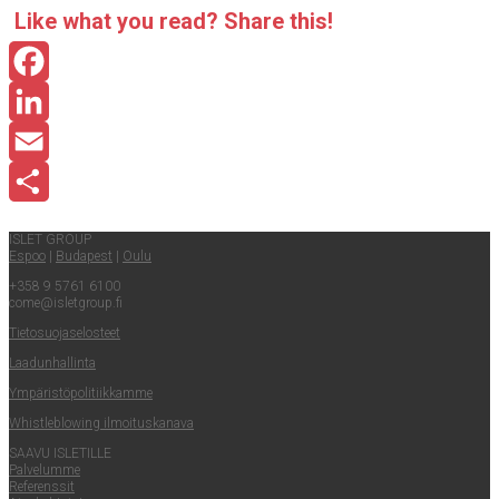
Like what you read? Sha­re this!
Facebook
LinkedIn
Email
Share
ISLET GROUP
Espoo
|
Buda­pest
|
Oulu
+358 9 5761 6100
come@​isletgroup.​fi
Tie­to­suo­ja­se­los­teet
Laa­dun­hal­lin­ta
Ympä­ris­tö­po­li­tiik­kam­me
Whist­le­blowing ilmoituskanava
SAA­VU ISLETILLE
Pal­ve­lum­me
Refe­rens­sit