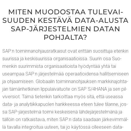
MITEN MUO­DOS­TAA TULE­VAI­
SUU­DEN KES­TÄ­VÄ DATA-ALUS­TA
SAP-JÄR­JES­TEL­MIEN DATAN
POHJALTA?
SAP:n toi­min­na­noh­jaus­rat­kai­sut ovat erit­täin suo­sit­tu­ja eten­kin
suu­ris­sa ja kes­ki­suu­ris­sa orga­ni­saa­tiois­sa. Suu­rin osa Suo­
men­kin suu­rim­mis­ta orga­ni­saa­tiois­ta hyö­dyn­tää yhtä tai
useam­paa SAP:n jär­jes­tel­mää ope­raa­tioi­den­sa hal­lit­se­mi­seen
ja ohjaa­mi­seen. Glo­baa­lin toi­min­na­noh­jauk­sen mark­kin­ajoh­ta­
jan tämän­het­ki­nen lip­pu­lai­va­tuo­te on SAP S/4HANA ja sen pil­
vi­ver­siot. Tämä tie­ten­kin tar­koit­taa myös sitä, että useas­sa
data- ja ana­ly­tiik­ka­puo­len hank­kees­sa eteen tulee tilan­ne, jos­
sa SAP-jär­jes­tel­mä toi­mii kes­kei­se­nä läh­de­jär­jes­tel­mä­nä ja
täl­löin on rat­kais­ta­va, miten SAP:n data saa­daan jär­ke­vim­mäl­
lä taval­la integroi­tua uuteen, tai jo käy­tös­sä ollee­seen data-