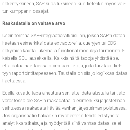
näke­myk­si­neen, SAP suo­si­tuk­si­neen, kuin tie­ten­kin myös vali­
tun kump­pa­nin osaajat.
Raa­ka­da­tal­la on val­ta­va arvo
Usein tör­mää SAP-inte­graa­tio­rat­kai­sui­hin, jois­sa SAP:n dataa
hae­taan esi­mer­kik­si data ext­rac­to­reil­la, que­ry­jen tai CDS-
näky­mien kaut­ta, luke­mal­la func­tio­nal modu­le­ja tai moni­mut­
kai­sel­la SQL-lausek­keil­la. Kaik­kia näi­tä tapo­ja yhdis­tää se,
että dataa haet­taes­sa poi­mi­taan tie­to­ja, joi­ta tar­vi­taan tiet­
tyyn rapor­toin­ti­tar­pee­seen. Taus­tal­la on siis jo logiik­kaa dataa
haettaessa.
Edel­lä kuvat­tu tapa aiheut­taa sen, ettei data-alus­tal­la tai tie­to­
va­ras­tos­sa ole SAP:n raa­ka­da­taa ja esi­mer­kik­si jär­jes­tel­män
vaih­tues­sa raa­ka­da­ta hävi­ää van­han jär­jes­tel­män pois­tues­sa.
Jos orga­ni­saa­tio halu­aa­kin myö­hem­min teh­dä edis­ty­nei­tä
ana­ly­tiik­ka­rat­kai­su­ja ja hyö­dyn­tää sii­nä van­haa dataa, se ei