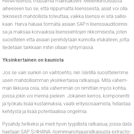
HANA-lisens­si, muu­ta­mia mai­ni­tak­se­ni. Mie­len­kiin­toi­suut­ta
aihee­seen tuo se, että riip­pu­mat­ta lisens­seis­tä, asiat voi olla
tek­ni­ses­ti mah­dol­lis­ta toteut­taa, vaik­ka lisens­si ei sitä sal­li­si­
kaan. Har­va halu­aa tör­mä­tä asi­aan SAP:n lisens­si­au­di­toin­nis­
sa ja mak­saa kor­vauk­sia lisens­sieh­to­jen rik­ko­mi­ses­ta, joten
suo­sit­te­len että asi­aan pereh­dy­tään kun­nol­la etu­kä­teen, jot­ta
tie­de­tään tark­kaan mihin ollaan ryhtymässä.
Yksin­ker­tai­nen on kaunista
Jos se vain suin­kin on vaih­toeh­to, niin Isle­til­lä suo­sit­te­lem­me
usein mah­dol­li­sim­man yksin­ker­tai­sia rat­kai­su­ja. Mitä vähem­
män liik­ku­via osia, sitä vähem­män on nimit­täin myös koh­tia,
jois­sa jokin voi men­nä pie­leen. Jokai­nen ker­ros, kom­po­nent­ti
ja työ­ka­lu lisää kus­tan­nuk­sia, vaa­tii eri­tyis­osaa­mis­ta, hidas­taa
kehi­tys­tä ja lisää poten­ti­aa­li­sia ongelmia.
Pysäh­dy het­kek­si ja mie­ti hyvin tyy­pil­lis­tä rat­kai­sua, jos­sa data
hae­taan SAP S/4HANA ‑toi­min­na­noh­jaus­rat­kai­sus­ta ext­rac­to­