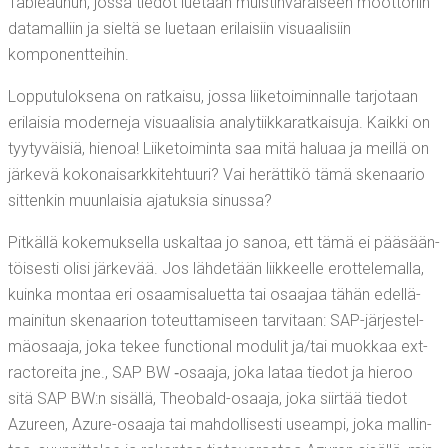
Tableau­hun, jos­sa tie­dot lue­taan muis­tin­va­rai­seen moot­to­riin
data­mal­liin ja siel­tä se lue­taan eri­lai­siin visu­aa­li­siin
komponentteihin.
Lop­pu­tu­lok­se­na on rat­kai­su, jos­sa lii­ke­toi­min­nal­le tar­jo­taan
eri­lai­sia moder­ne­ja visu­aa­li­sia ana­ly­tiik­ka­rat­kai­su­ja. Kaik­ki on
tyy­ty­väi­siä, hie­noa! Lii­ke­toi­min­ta saa mitä halu­aa ja meil­lä on
jär­ke­vä koko­nai­sark­ki­teh­tuu­ri? Vai herät­ti­kö tämä ske­naa­rio
sit­ten­kin muun­lai­sia aja­tuk­sia sinussa?
Pit­käl­lä koke­muk­sel­la uskal­taa jo sanoa, ett tämä ei pää­sään­
töi­ses­ti oli­si jär­ke­vää. Jos läh­de­tään liik­keel­le erot­te­le­mal­la,
kuin­ka mon­taa eri osaa­mi­sa­luet­ta tai osaa­jaa tähän edel­lä­
mai­ni­tun ske­naa­rion toteut­ta­mi­seen tar­vi­taan: SAP-jär­jes­tel­
mä­osaa­ja, joka tekee func­tio­nal modu­lit ja/​tai muok­kaa ext­
rac­to­rei­ta jne., SAP BW ‑osaa­ja, joka lataa tie­dot ja hie­roo
sitä SAP BW:n sisäl­lä, Theo­bald-osaa­ja, joka siir­tää tie­dot
Azu­reen, Azu­re-osaa­ja tai mah­dol­li­ses­ti useam­pi, joka mal­lin­