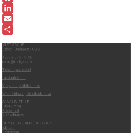
Facebook
LinkedIn
Email
Share
ISLET GROUP
Espoo
|
Buda­pest
|
Oulu
+358 9 5761 6100
come@​isletgroup.​fi
Tie­to­suo­ja­se­los­teet
Laa­dun­hal­lin­ta
Ympä­ris­tö­po­li­tiik­kam­me
Whist­le­blowing ilmoituskanava
SAA­VU ISLETILLE
Pal­ve­lum­me
Refe­rens­sit
Ajan­koh­tais­ta
LII­TY ISLET­TE­RIEN JOUKKOON
Islet­te­rit
Rek­ry­toin­ti