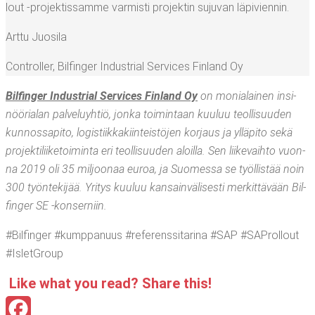
lout ‑pro­jek­tis­sam­me var­mis­ti pro­jek­tin suju­van läpiviennin.
Art­tu Juosila
Cont­rol­ler
,
Bil­fin­ger Industrial Ser­vices Fin­land Oy
Bil­fin­ger Industrial Ser­vices Fin­land Oy
on monia­lai­nen insi­
nöö­ria­lan pal­ve­lu­yh­tiö, jon­ka toi­min­taan kuu­luu teol­li­suu­den
kun­nos­sa­pi­to, logis­tiik­ka­kiin­teis­tö­jen kor­jaus ja yllä­pi­to sekä
pro­jek­ti­lii­ke­toi­min­ta eri teol­li­suu­den aloil­la. Sen lii­ke­vaih­to vuon­
na 2019 oli 35 mil­joo­naa euroa, ja Suo­mes­sa se työl­lis­tää noin
300 työn­te­ki­jää. Yri­tys kuu­luu kan­sain­vä­li­ses­ti mer­kit­tä­vään Bil­
fin­ger SE ‑kon­ser­niin.
#Bil­fin­ger #kump­pa­nuus #refe­rens­si­ta­ri­na #SAP #SAProl­lout
#IsletGroup
Like what you read? Sha­re this!