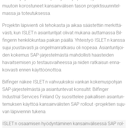
muu­toin koros­tu­neet kan­sain­vä­li­sen tason pro­jek­ti­suun­ni­tel­
mas­sa ja toteutuksessa.
Pro­jek­tin läpi­vien­ti oli teho­kas­ta ja aikaa sääs­tet­tiin mer­kit­tä­
väs­ti, kun ISLET:n asian­tun­ti­jat oli­vat muka­na aut­ta­mas­sa Bil­
fin­ge­rin hen­ki­lö­kun­taa pai­kan pääl­lä. Yhteis­työ ISLET:n kans­sa
sujui jous­ta­vas­ti ja ongel­man­rat­kai­su oli nope­aa. Asian­tun­ti­joi­
den koke­mus SAP-jär­jes­tel­mäs­tä mah­dol­lis­ti haas­tei­den
havait­se­mi­sen jo tes­taus­vai­hees­sa ja nii­den rat­kai­sun enna­
koi­vas­ti ennen käyttöönottoa.
Bil­fin­ger näkee ISLET:n vah­vuuk­sik­si van­kan koke­mus­poh­jan
SAP-jär­jes­tel­mäs­tä ja asian­tun­te­vat kon­sul­tit. Bil­fin­ger
Industrial Ser­vices Fin­land Oy suo­sit­te­lee pai­kal­li­sen asian­tun­
te­muk­sen käyt­töä kan­sain­vä­lis­ten SAP rol­lout ‑pro­jek­tien suju­
van läpi­vien­nin tukena.
ISLET:n osaa­mi­sen hyö­dyn­tä­mi­nen kan­sain­vä­li­ses­sä SAP rol­