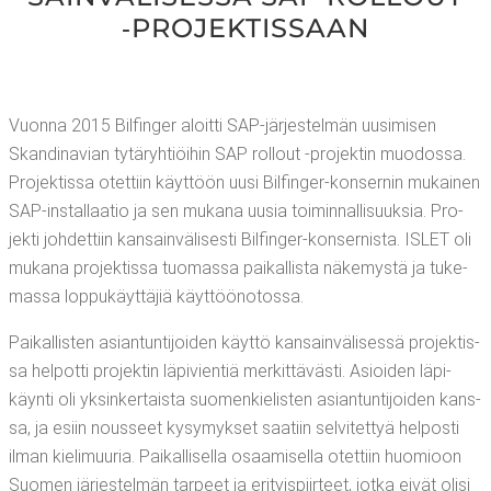
‑PRO­JEK­TIS­SAAN
Vuon­na 2015 Bil­fin­ger aloit­ti SAP-jär­jes­tel­män uusi­mi­sen
Skan­di­na­vian tytä­ryh­tiöi­hin SAP rol­lout ‑pro­jek­tin muo­dos­sa.
Pro­jek­tis­sa otet­tiin käyt­töön uusi Bil­fin­ger-kon­ser­nin mukai­nen
SAP-ins­tal­laa­tio ja sen muka­na uusia toi­min­nal­li­suuk­sia. Pro­
jek­ti joh­det­tiin kan­sain­vä­li­ses­ti Bil­fin­ger-kon­ser­nis­ta. ISLET oli
muka­na pro­jek­tis­sa tuo­mas­sa pai­kal­lis­ta näke­mys­tä ja tuke­
mas­sa lop­pu­käyt­tä­jiä käyttöönotossa.
Pai­kal­lis­ten asian­tun­ti­joi­den käyt­tö kan­sain­vä­li­ses­sä pro­jek­tis­
sa hel­pot­ti pro­jek­tin läpi­vien­tiä mer­kit­tä­väs­ti. Asioi­den läpi­
käyn­ti oli yksin­ker­tais­ta suo­men­kie­lis­ten asian­tun­ti­joi­den kans­
sa, ja esiin nous­seet kysy­myk­set saa­tiin sel­vi­tet­tyä hel­pos­ti
ilman kie­li­muu­ria. Pai­kal­li­sel­la osaa­mi­sel­la otet­tiin huo­mioon
Suo­men jär­jes­tel­män tar­peet ja eri­tyis­piir­teet, jot­ka eivät oli­si