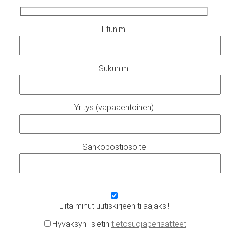
Etunimi
Sukunimi
Yritys (vapaaehtoinen)
Sähköpostiosoite
Liitä minut uutiskirjeen tilaajaksi!
Hyväksyn Isletin
tietosuojaperiaatteet