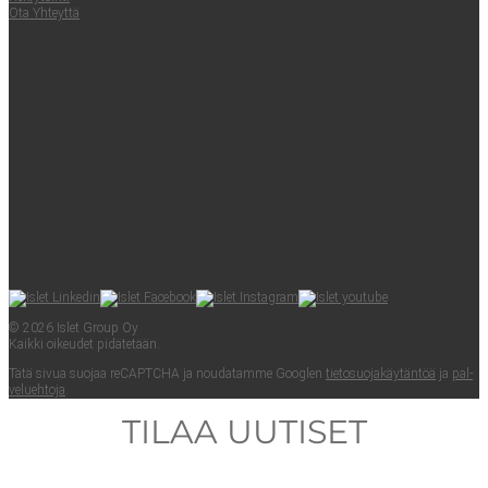
Ota Yhteyt­tä
© 2026 Islet Group Oy
Kaik­ki oikeu­det pidätetään.
Tätä sivua suo­jaa reCAPTC­HA ja nou­da­tam­me Googlen
tie­to­suo­ja­käy­tän­töä
ja
pal­
ve­lueh­to­ja
.
TILAA UUTISET