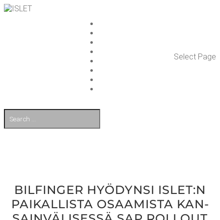
ISLET GROUP
PAL­VE­LUT
REFE­RENS­SIT
AJAN­KOH­TAIS­TA
Select Page
TULE TÖI­HIN
KUMP­PA­NIT
OTA YHTEYT­TÄ
EN
BIL­FIN­GER HYÖ­DYN­SI ISLET:N
PAI­KAL­LIS­TA OSAA­MIS­TA KAN­
SAIN­VÄ­LI­SES­SÄ SAP ROL­LOUT